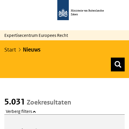
Ministerie van Buitenlandse
Zaken
Expertisecentrum Europees Recht
Start
Nieuws
Z
Z
Top menu zoeken
5.031
Zoekresultaten
Verberg filters
Webcontent zoeken