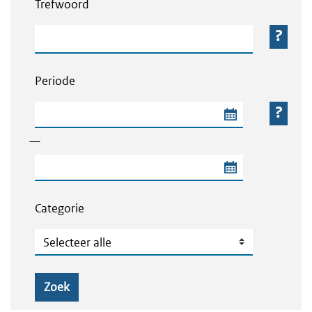
Trefwoord
Trefwoord
Periode
Begindatum van de periode
—
Einddatum van de periode
Categorie
Categorie
Zoek