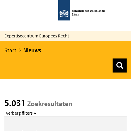
Ministerie van Buitenlandse
Zaken
Expertisecentrum Europees Recht
Start
Nieuws
Z
Z
Top menu zoeken
5.031
Zoekresultaten
Verberg filters
Webcontent zoeken