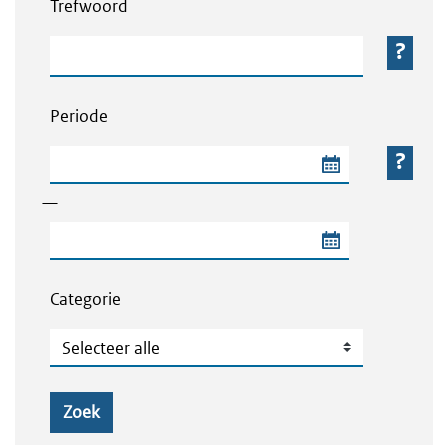
Trefwoord
Trefwoord
Periode
Begindatum van de periode
—
Einddatum van de periode
Categorie
Categorie
Zoek