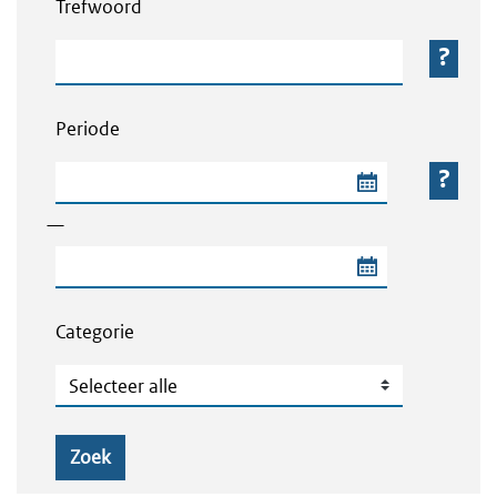
Trefwoord
Trefwoord
Periode
Begindatum van de periode
—
Einddatum van de periode
Categorie
Categorie
Zoek