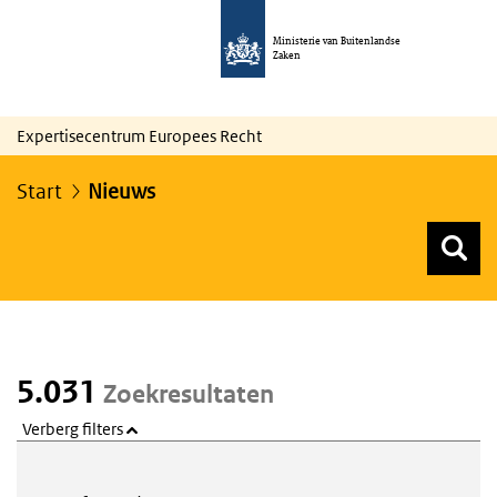
Ministerie van Buitenlandse
Zaken
Expertisecentrum Europees Recht
Start
Nieuws
Z
Z
Top menu zoeken
5.031
Zoekresultaten
Verberg filters
Webcontent zoeken