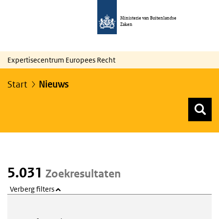
Ministerie van Buitenlandse
Zaken
Expertisecentrum Europees Recht
Start
Nieuws
Z
Z
Top menu zoeken
5.031
Zoekresultaten
Verberg filters
Webcontent zoeken