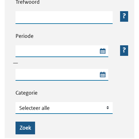
Trefwoord
Trefwoord
Periode
Begindatum van de periode
—
Einddatum van de periode
Categorie
Categorie
Zoek