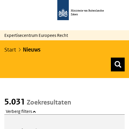
Ministerie van Buitenlandse
Zaken
Expertisecentrum Europees Recht
Start
Nieuws
Z
Z
Top menu zoeken
5.031
Zoekresultaten
Verberg filters
Webcontent zoeken