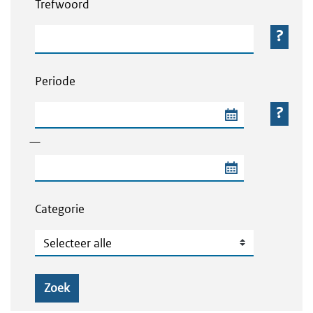
Trefwoord
Trefwoord
Periode
Begindatum van de periode
—
Einddatum van de periode
Categorie
Categorie
Zoek