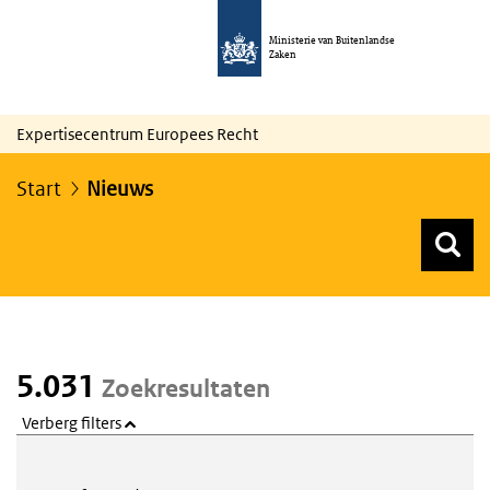
Ministerie van Buitenlandse
Zaken
Expertisecentrum Europees Recht
Start
Nieuws
Z
Z
Top menu zoeken
5.031
Zoekresultaten
Verberg filters
Webcontent zoeken