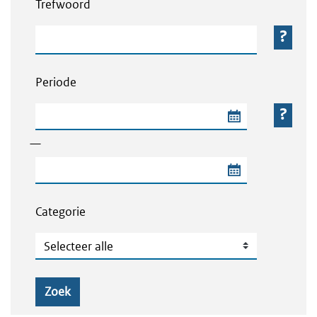
Trefwoord
Trefwoord
Periode
Begindatum van de periode
—
Einddatum van de periode
Categorie
Categorie
Zoek