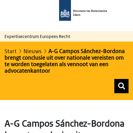
Ministerie van Buitenlandse
Zaken
Expertisecentrum Europees Recht
Start
Nieuws
A-G Campos Sánchez-Bordona
brengt conclusie uit over nationale vereisten om
te worden toegelaten als vennoot van een
advocatenkantoor
Z
Z
Top menu zoeken
A-G Campos Sánchez-Bordona