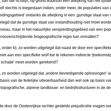
 1, van die richtlijn, op grond waarvan een afwijking van het syst
f slechts is toegestaan indien, onder meer, de populaties van 
reidingsgebied’ ondanks de afwijking in een ‚gunstige staat van
gelegd dat de gunstige staat van instandhouding niet moet wor
niveau, maar in het natuurlijke verspreidingsgebied van een popu
rensoverschrijdende biogeografische regio kan omvatten?
 1, onder b), zo worden uitgelegd dat naast de door een specifie
niet aan een specifieke wolf toe te rekenen indirecte (toekomst
ge schade’ moet worden gerekend?
d 1, zo worden uitgelegd dat ‚andere bevredigende oplossingen’ u
asis van de feitelijke uitvoerbaarheid dan wel ook op basis va
topografische, alpiene landbouw- en bedrijfsstructuren in de dee
e door de Oostenrijkse rechter gestelde prejudiciële vragen o