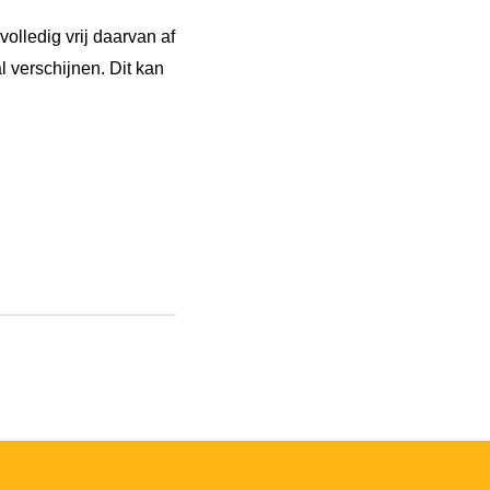
olledig vrij daarvan af
l verschijnen. Dit kan