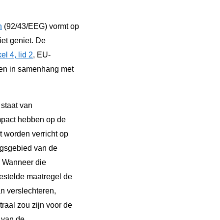
n
(92/43/EEG) vormt op
iet geniet. De
kel 4, lid 2
, EU-
lezen in samenhang met
 staat van
impact hebben op de
t worden verricht op
ingsgebied van de
t. Wanneer die
gestelde maatregel de
n verslechteren,
raal zou zijn voor de
 van de