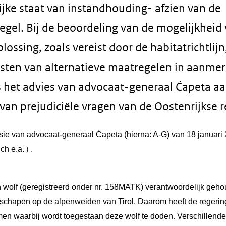
ijke staat van instandhouding- afzien van de
egel. Bij de beoordeling van de mogelijkheid
ossing, zoals vereist door de habitatrichtlij
sten van alternatieve maatregelen in aanme
 het advies van advocaat-generaal Ćapeta a
van prejudiciële vragen van de Oostenrijkse r
sie van advocaat-generaal
Ćapeta
(hierna: A-G) van
18 januari
ch e.a.
.
)
en wolf (geregistreerd onder nr. 158MATK) verantwoordelijk geh
 schapen op de alpenweiden van Tirol. Daarom heeft de regerin
men waarbij wordt toegestaan deze wolf te doden. Verschillende 