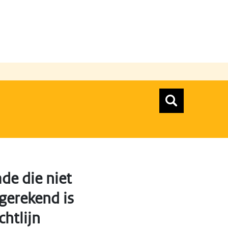
n
Zoeken
Zoekform
Top menu zoeken
de die niet
gerekend is
chtlijn