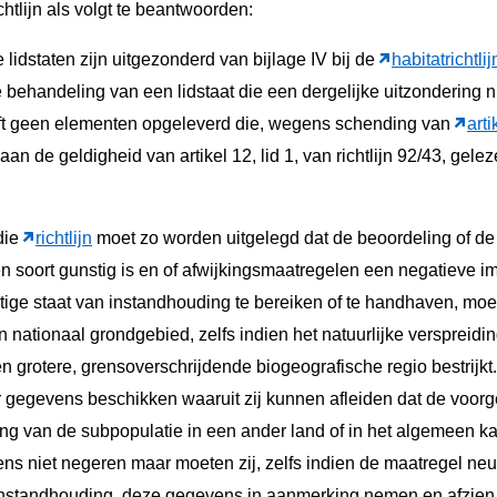
chtlijn als volgt te beantwoorden:
e lidstaten zijn uitgezonderd van bijlage IV bij de
habitatrichtlij
e behandeling van een lidstaat die een dergelijke uitzondering n
ft geen elementen opgeleverd die, wegens schending van
arti
aan de geldigheid van artikel 12, lid 1, van richtlijn 92/43, ge
 die
richtlijn
moet zo worden uitgelegd dat de beoordeling of de
n soort gunstig is en of afwijkingsmaatregelen een negatieve 
ige staat van instandhouding te bereiken of te handhaven, moe
n nationaal grondgebied, zelfs indien het natuurlijke verspreid
en grotere, grensoverschrijdende biogeografische regio bestrijk
er gegevens beschikken waaruit zij kunnen afleiden dat de voor
ng van de subpopulatie in een ander land of in het algemeen ka
s niet negeren maar moeten zij, zelfs indien de maatregel neut
n instandhouding, deze gegevens in aanmerking nemen en afzien