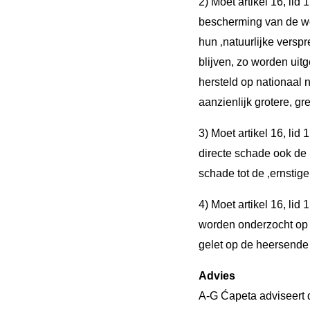
2) Moet artikel 16, lid
bescherming van de wol
hun ‚natuurlijke versp
blijven, zo worden uit
hersteld op nationaal 
aanzienlijk grotere, g
3) Moet artikel 16, lid
directe schade ook de 
schade tot de ‚ernsti
4) Moet artikel 16, li
worden onderzocht op b
gelet op de heersende 
Advies
A-G Ćapeta adviseert d