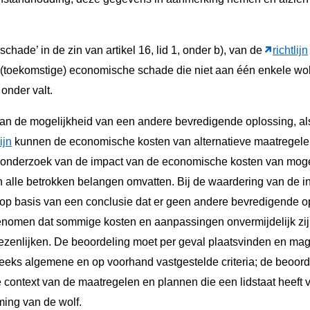
 schade’ in de zin van artikel 16, lid 1, onder b), van de
richtlijn
e (toekomstige) economische schade die niet aan één enkele wo
onder valt.
van de mogelijkheid van een andere bevredigende oplossing, als 
ijn
kunnen de economische kosten van alternatieve maatregele
onderzoek van de impact van de economische kosten van moge
 alle betrokken belangen omvatten. Bij de waardering van de i
op basis van een conclusie dat er geen andere bevredigende op
omen dat sommige kosten en aanpassingen onvermijdelijk zij
rwezenlijken. De beoordeling moet per geval plaatsvinden en mag
eeks algemene en op voorhand vastgestelde criteria; de beoor
e context van de maatregelen en plannen die een lidstaat heeft 
ming van de wolf.