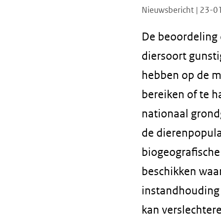
Nieuwsbericht | 23-
De beoordeling 
diersoort gunst
hebben op de mo
bereiken of te 
nationaal grondg
de dierenpopula
biogeografische 
beschikken waaru
instandhouding 
kan verslechtere