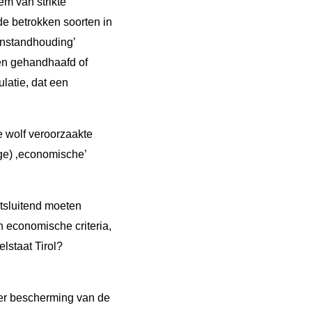
eem van strikte
de betrokken soorten in
 instandhouding’
den gehandhaafd of
latie, dat een
ke wolf veroorzaakte
ige) ‚economische’
itsluitend moeten
n economische criteria,
lstaat Tirol?
ver bescherming van de