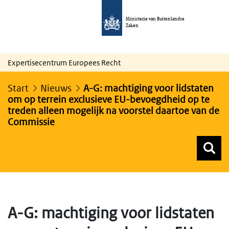
Ministerie van Buitenlandse
Zaken
Expertisecentrum Europees Recht
Start
Nieuws
A-G: machtiging voor lidstaten
om op terrein exclusieve EU-bevoegdheid op te
treden alleen mogelijk na voorstel daartoe van de
Commissie
Z
Z
Top menu zoeken
A-G: machtiging voor lidstaten