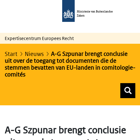
Ministerie van Buitenlandse
Zaken
Expertisecentrum Europees Recht
Start
Nieuws
A-G Szpunar brengt conclusie
uit over de toegang tot documenten die de
stemmen bevatten van EU-landen in comitologie-
comités
Z
Z
Top menu zoeken
A-G Szpunar brengt conclusie