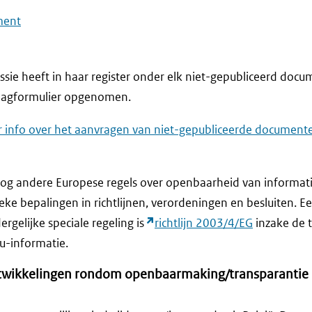
ment
ie heeft in haar register onder elk niet-gepubliceerd docu
raagformulier opgenomen.
r info over het aanvragen van niet-gepubliceerde document
og andere Europese regels over openbaarheid van informati
ieke bepalingen in richtlijnen, verordeningen en besluiten. 
rgelijke speciale regeling is
richtlijn 2003/4/EG
inzake de 
eu-informatie.
twikkelingen rondom openbaarmaking/transparantie