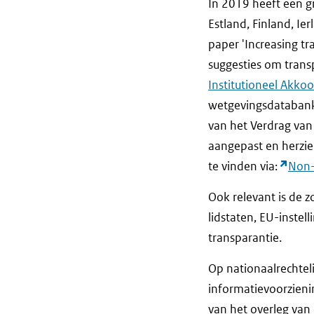
In 2019 heeft een g
Estland, Finland, I
paper 'Increasing t
suggesties om transp
Institutioneel Akko
wetgevingsdatabank,
van het Verdrag van
aangepast en herzie
te vinden via:
Non-
Ook relevant is de 
lidstaten, EU-inste
transparantie.
Op nationaalrechtel
informatievoorzieni
van het overleg van