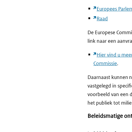
Europees Parle
Raad
De Europese Commiss
link naar een aanv
Hier vind u mee
Commissie
.
Daarnaast kunnen n
vastgelegd in specif
voorbeeld van een de
het publiek tot mili
Beleidsmatige on