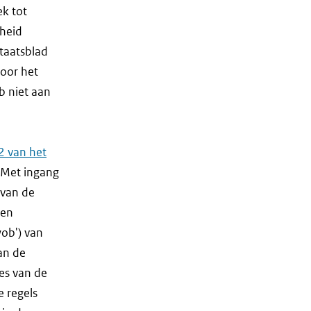
ek tot
heid
Staatsblad
oor het
b niet aan
42 van het
 Met ingang
 van de
gen
ob') van
an de
es van de
 regels