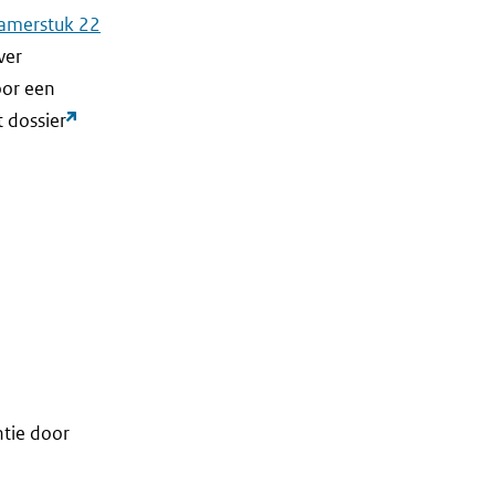
amerstuk 22
ver
oor een
 dossier
ntie door