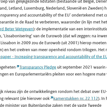
roep van gelijkgezinde lidstaten (bestaande uit België, Den
erland, Letland, Luxemburg, Nederland, Slovenië en Zweden) 
ransparency and accountability of the EU' ondertekend met c
arantie in de Raad te verbeteren, waaronder (in lijn met he
ord Beter Wetgeven
): de implementatie van een interinstitut
 'Lissabonisering' van de Eurowob (dat wil zeggen: na inwe
 Lissabon in 2009 zou de Eurowob (uit 2001) hierop moete
n) en het creëren van meer openheid rondom trilogen. Het 
paper - Increasing transparency and accountability of the E
zogeheten
Transparancy Pledge
uit september 2021 waarin 
llingen en Europarlementariërs pleiten voor een hogere mate
ijk niveau zijn de ontwikkelingen rondom het debat over EU
ng relevant (zie hierover ook
kamerstukken nr. 22 112
). In
 de minister van Buitenlandse zaken met de vaste Tweede