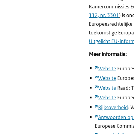
Kamercommissies Eu
112, nr. 3301
) is o
Europeesrechtelijke
toekomstige Europaw
Uitgelicht EU-infor
Meer informatie:
Website
Europes
Website
Europes
Website
Raad: T
Website
Europee
Rijksoverheid
: 
Antwoorden op
Europese Commis