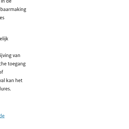
in de
enbaarmaking
es
lijk
ĳving van
sche toegang
of
val kan het
ures.
de