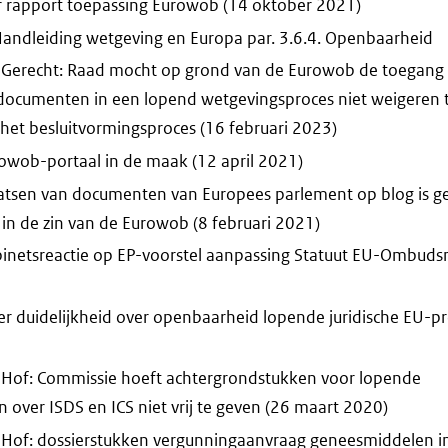
 rapport toepassing Eurowob (14 oktober 2021)
Handleiding wetgeving en Europa par. 3.6.4. Openbaarheid
-Gerecht: Raad mocht op grond van de Eurowob de toegang 
cumenten in een lopend wetgevingsproces niet weigeren 
het besluitvormingsproces (16 februari 2023)
rowob-portaal in de maak (12 april 2021)
aatsen van documenten van Europees parlement op blog is g
n de zin van de Eurowob (8 februari 2021)
binetsreactie op EP-voorstel aanpassing Statuut EU-Ombuds
er duidelijkheid over openbaarheid lopende juridische EU-p
-Hof: Commissie hoeft achtergrondstukken voor lopende
over ISDS en ICS niet vrij te geven (26 maart 2020)
-Hof: dossierstukken vergunningaanvraag geneesmiddelen in