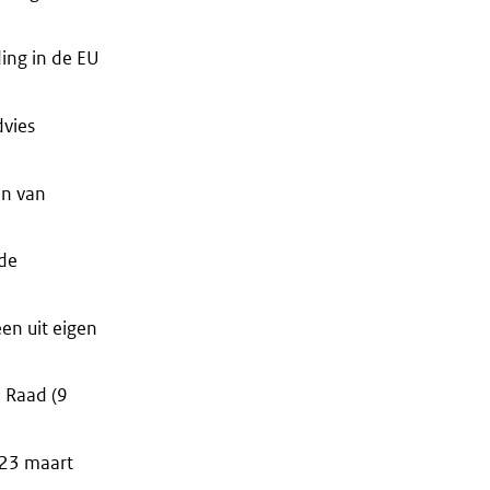
ing in de EU
dvies
en van
 de
en uit eigen
 Raad (9
(23 maart