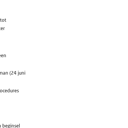
tot
ter
een
man (24 juni
rocedures
 beginsel