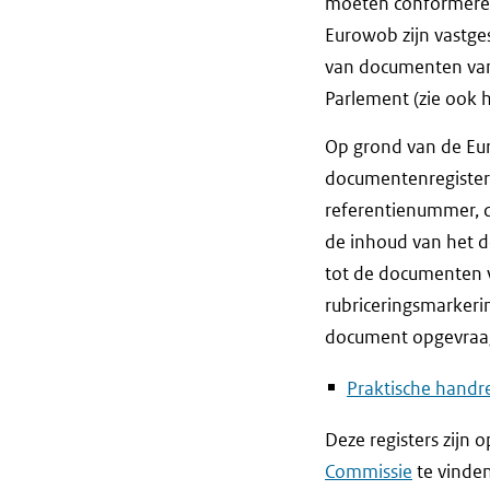
moeten conformeren
Eurowob zijn vastge
van documenten van
Parlement (zie ook h
Op grond van de Eur
documentenregister 
referentienummer, 
de inhoud van het do
tot de documenten v
rubriceringsmarkeri
document opgevraagd
Praktische handr
Deze registers zijn
Commissie
te vinden