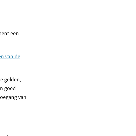
ment een
en van de
e gelden,
Een goed
toegang van