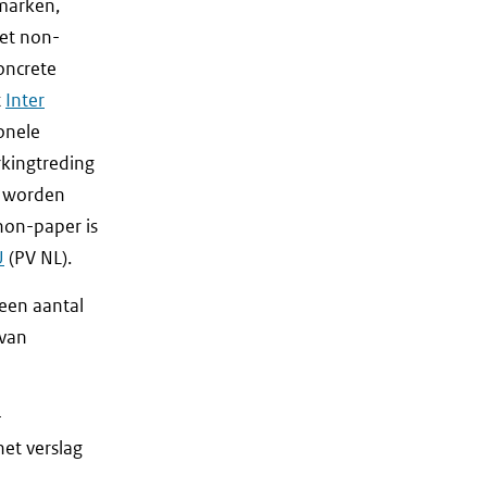
emarken,
het non-
oncrete
t
Inter
ionele
rkingtreding
n worden
non-paper is
U
(PV NL).
een aantal
 van
-
 het verslag