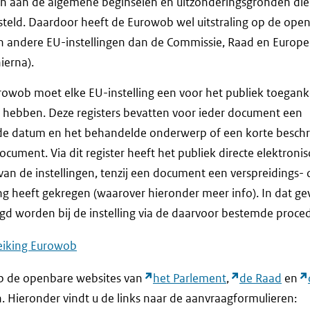
 aan de algemene beginselen en uitzonderingsgronden die 
steld. Daardoor heeft de Eurowob wel uitstraling op de op
 andere EU-instellingen dan de Commissie, Raad en Europe
ierna).
owob moet elke EU-instelling een voor het publiek toeganke
hebben. Deze registers bevatten voor ieder document een
de datum en het behandelde onderwerp of een korte beschr
cument. Via dit register heeft het publiek directe elektroni
an de instellingen, tenzij een document een verspreidings- 
ng heeft gekregen (waarover hieronder meer info). In dat ge
 worden bij de instelling via de daarvoor bestemde proced
eiking Eurowob
 op de openbare websites van
het Parlement
,
de Raad
en
. Hieronder vindt u de links naar de aanvraagformulieren: