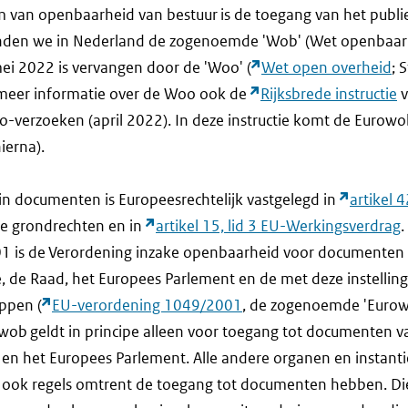
m van openbaarheid van bestuur is de toegang van het publi
nden we in Nederland de zogenoemde 'Wob' (Wet openbaar
mei 2022 is vervangen door de 'Woo' (
Wet open overheid
; 
 meer informatie over de Woo ook de
Rijksbrede instructie
v
verzoeken (april 2022). In deze instructie komt de Eurowo
ierna).
 in documenten is Europeesrechtelijk vastgelegd in
artikel 
e grondrechten en in
artikel 15, lid 3 EU-Werkingsverdrag
.
1 is de Verordening inzake openbaarheid voor documenten
 de Raad, het Europees Parlement en de met deze instellin
ppen (
EU-verordening 1049/2001
, de zogenoemde 'Eurow
wob geldt in principe alleen voor toegang tot documenten v
en het Europees Parlement. Alle andere organen en instanti
 ook regels omtrent de toegang tot documenten hebben. Die