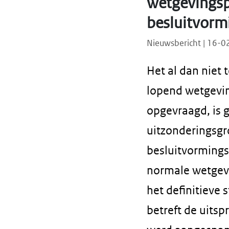
wetgevingsp
besluitvorm
Nieuwsbericht | 16-
Het al dan niet
lopend wetgevin
opgevraagd, is 
uitzonderingsgr
besluitvorming
normale wetgevi
het definitieve 
betreft de uitsp