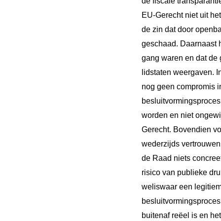
de fiscale transparanti
EU-Gerecht niet uit he
de zin dat door openb
geschaad. Daarnaast h
gang waren en dat de 
lidstaten weergaven. I
nog geen compromis in
besluitvormingsproces
worden en niet ongewijz
Gerecht. Bovendien vo
wederzijds vertrouwen
de Raad niets concreet
risico van publieke dr
weliswaar een legitie
besluitvormingsproces 
buitenaf reëel is en he