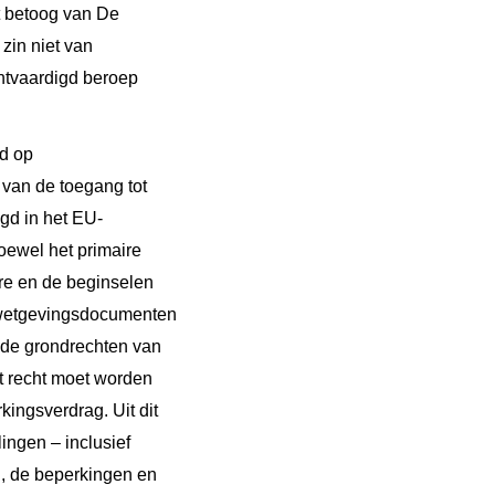
t betoog van De
 zin niet van
htvaardigd beroep
nd op
van de toegang tot
gd in het EU-
oewel het primaire
re en de beginselen
t wetgevingsdocumenten
de grondrechten van
t recht moet worden
kingsverdrag. Uit dit
ingen – inclusief
, de beperkingen en