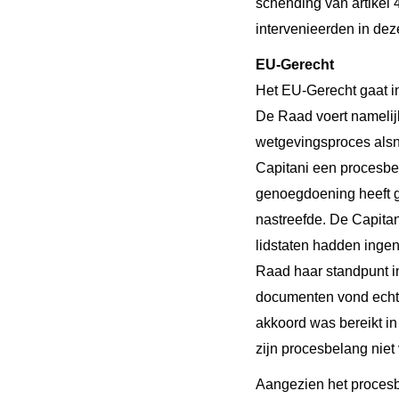
schending van artikel 
intervenieerden in de
EU-Gerecht
Het EU-Gerecht gaat in
De Raad voert namelijk
wetgevingsproces alsn
Capitani een procesbe
genoegdoening heeft g
nastreefde. De Capitan
lidstaten hadden inge
Raad haar standpunt i
documenten vond echte
akkoord was bereikt in
zijn procesbelang niet
Aangezien het procesbe