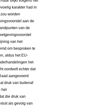
 maar blijkt volgens het
voelig karakter had in
n zou worden
ingsvoorstel aan de
tandpunten van de
 wetgevingsvoorstel
jning van het
stemd om besproken te
pen, aldus het EU-
nderhandelingen het
 oordeelt echter dat
e Raad aangevoerd
at druk van buitenaf
 het
at die druk van
sluit als gevolg van