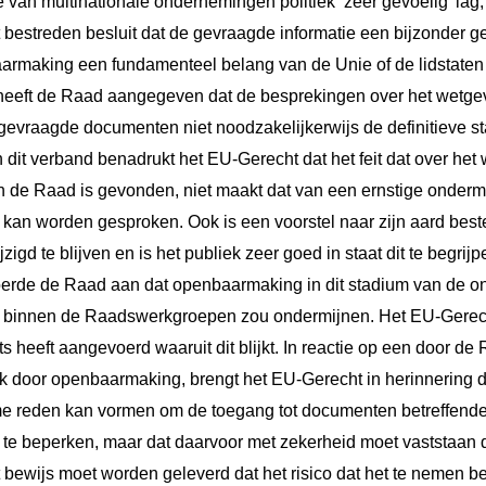
e van multinationale ondernemingen politiek ‘zeer gevoelig’ lag,
t bestreden besluit dat de gevraagde informatie een bijzonder ge
aarmaking een fundamenteel belang van de Unie of de lidstate
eeft de Raad aangegeven dat de besprekingen over het wetgev
gevraagde documenten niet noodzakelijkerwijs de definitieve s
n dit verband benadrukt het EU-Gerecht dat het feit dat over het
 de Raad is gevonden, niet maakt dat van een ernstige ondermi
 kan worden gesproken. Ook is een voorstel naar zijn aard be
igd te blijven en is het publiek zeer goed in staat dit te begrij
erde de Raad aan dat openbaarmaking in dit stadium van de o
 binnen de Raadswerkgroepen zou ondermijnen. Het EU-Gerecht
s heeft aangevoerd waaruit dit blijkt. In reactie op een door d
uk door openbaarmaking, brengt het EU-Gerecht in herinnering d
me reden kan vormen om de toegang tot documenten betreffende
te beperken, maar dat daarvoor met zekerheid moet vaststaan d
t bewijs moet worden geleverd dat het risico dat het te nemen be