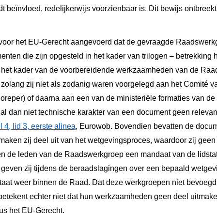
t beïnvloed, redelijkerwijs voorzienbaar is. Dit bewijs ontbreek
d voor het EU-Gerecht aangevoerd dat de gevraagde Raadswer
menten die zijn opgesteld in het kader van trilogen – betrekkin
n het kader van de voorbereidende werkzaamheden van de Raad
in zolang zij niet als zodanig waren voorgelegd aan het Comité
oreper) of daarna aan een van de ministeriële formaties van d
t al dan niet technische karakter van een document geen relevant
l 4, lid 3, eerste alinea
, Eurowob. Bovendien bevatten de docum
aken zij deel uit van het wetgevingsproces, waardoor zij geen 
n de leden van de Raadswerkgroep een mandaat van de lidstate
geven zij tijdens de beraadslagingen over een bepaald wetgevi
taat weer binnen de Raad. Dat deze werkgroepen niet bevoegd z
 betekent echter niet dat hun werkzaamheden geen deel uitmak
us het EU-Gerecht.