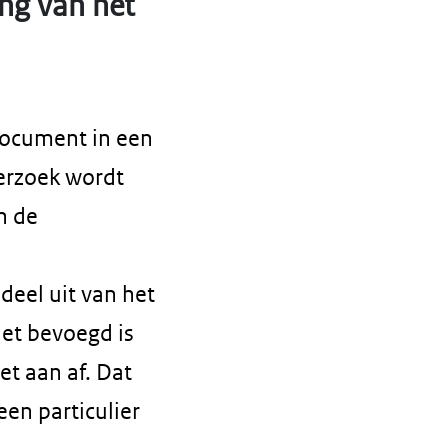
ng van het
document in een
erzoek wordt
n de
eel uit van het
et bevoegd is
et aan af. Dat
een particulier