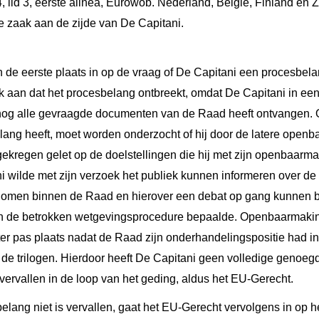
4, lid 3, eerste alinea, Eurowob. Nederland, België, Finland en
ze zaak aan de zijde van De Capitani.
 de eerste plaats in op de vraag of De Capitani een procesbela
 aan dat het procesbelang ontbreekt, omdat De Capitani in een 
og alle gevraagde documenten van de Raad heeft ontvangen. 
lang heeft, moet worden onderzocht of hij door de latere openb
ekregen gelet op de doelstellingen die hij met zijn openbaarm
i wilde met zijn verzoek het publiek kunnen informeren over de
nomen binnen de Raad en hierover een debat op gang kunnen 
n de betrokken wetgevingsprocedure bepaalde. Openbaarmakin
r pas plaats nadat de Raad zijn onderhandelingspositie had 
 de trilogen. Hierdoor heeft De Capitani geen volledige genoe
 vervallen in de loop van het geding, aldus het EU-Gerecht.
lang niet is vervallen, gaat het EU-Gerecht vervolgens in op 