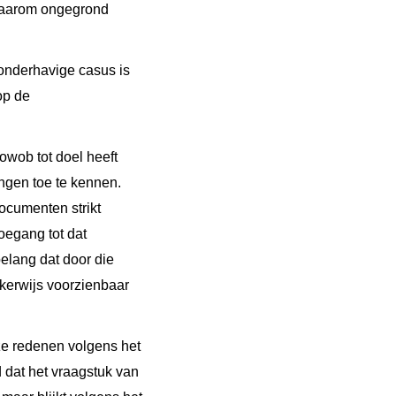
 daarom ongegrond
onderhavige casus is
op de
owob tot doel heeft
ingen toe te kennen.
ocumenten strikt
oegang tot dat
elang dat door die
jkerwijs voorzienbaar
ze redenen volgens het
 dat het vraagstuk van