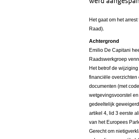
werd aangespan
Het gaat om het arrest
Raad).
Achtergrond
Emilio De Capitani h
Raadswerkgroep vennoo
Het betrof de wijzigin
financiële overzicht
documenten (met code 
wetgevingsvoorstel en
gedeeltelijk geweiger
artikel 4, lid 3 eerste 
van het Europees Parl
Gerecht om nietigverkl