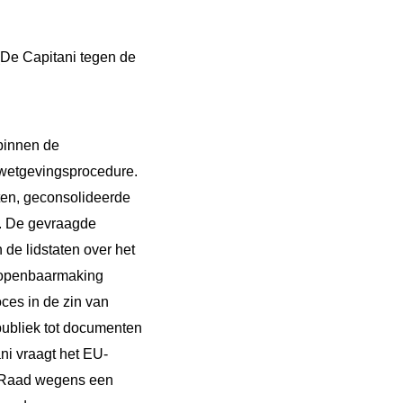
De Capitani tegen de
binnen de
 wetgevingsprocedure.
hten, geconsolideerde
. De gevraagde
de lidstaten over het
t openbaarmaking
ces in de zin van
publiek tot documenten
i vraagt het EU-
e Raad wegens een