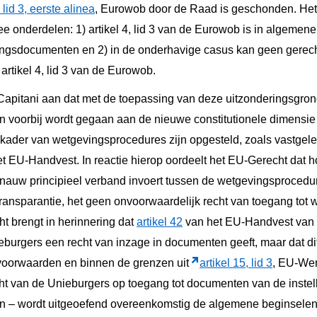
, lid 3, eerste alinea
, Eurowob door de Raad is geschonden. He
ee onderdelen: 1) artikel 4, lid 3 van de Eurowob is in algemene
ngsdocumenten en 2) in de onderhavige casus kan geen gerec
rtikel 4, lid 3 van de Eurowob.
Capitani aan dat met de toepassing van deze uitzonderingsgro
voorbij wordt gegaan aan de nieuwe constitutionele dimensie 
kader van wetgevingsprocedures zijn opgesteld, zoals vastgele
 EU-Handvest. In reactie hierop oordeelt het EU-Gerecht dat h
 nauw principieel verband invoert tussen de wetgevingsprocedu
ransparantie, het geen onvoorwaardelijk recht van toegang to
t brengt in herinnering dat
artikel 42
van het EU-Handvest van 
burgers een recht van inzage in documenten geeft, maar dat di
voorwaarden en binnen de grenzen uit
artikel 15, lid 3
, EU-Wer
echt van de Unieburgers op toegang tot documenten van de instell
 – wordt uitgeoefend overeenkomstig de algemene beginselen