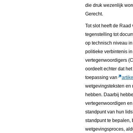
die druk wezenlijk word
Gerecht.
Tot slot heeft de Raa
tegenstelling tot docu
op technisch niveau i
politieke verbintenis 
vertegenwoordigers (C
oordeelt echter dat he
toepassing van
artike
wetgevingsteksten en m
hebben. Daarbij hebbe
vertegenwoordigen en 
standpunt van hun lids
standpunt te bepalen,
wetgevingsproces, ald