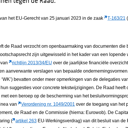
nen tegen de Raad.
 van het EU-Gerecht van 25 januari 2023 in de zaak
T-163/
21
(
eeft de Raad verzocht om openbaarmaking van documenten die 
tschapsrecht zijn uitgewisseld in het kader van een lopende
g van
richtlijn 2013/34/EU
over de jaarlijkse financiële overzic
en en aanverwante verslagen van bepaalde ondernemingsvormen
‘WK’) bevatten onder meer opmerkingen van de delegaties van 
 hun suggesties voor concrete tekstwijzigingen. De Raad heef
d met een beroep op de bescherming van het besluitvormingspro
alinea van
Verordening nr. 1049/2001
over de toegang van het 
ement, de Raad en de Commissie (hierna: Eurowob). De Capitan
aring (
artikel 263
EU-Werkingsverdrag) van dit besluit van d