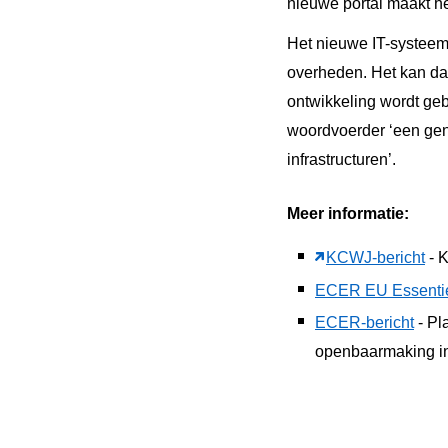
nieuwe portal maakt h
Het nieuwe IT-systeem
overheden. Het kan da
ontwikkeling wordt ge
woordvoerder ‘een gen
infrastructuren’.
Meer informatie:
KCWJ-bericht
- 
ECER EU Essenti
ECER-bericht
-
Pl
openbaarmaking in