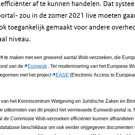
fficiënter af te kunnen handelen. Dat syste
portal- zou in de zomer 2021 live moeten ga
k toegankelijk gemaakt voor andere overhe
aal niveau.
t te maken met een groeiend aantal Wob-verzoeken, die Europ
rond van de
Eurowob
. Ter modernisering van het Europese W
egonnen met het project
EASE
(Electronic Access to Europe
 van het Kenniscentrum Wetgeving en Juridische Zaken en Bin
e uitkomsten van dit project het vernieuwde Eurowob-portal is.
al de Commissie Wob-verzoeken efficiënter kunnen afhandelen
 database beschikbaar om ook eerder vrijgegeven documenten 