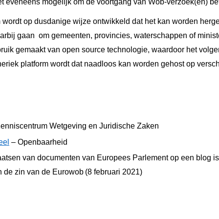
et eveneens mogelijk om de voortgang van Wob-verzoek(en) bete
 wordt op dusdanige wijze ontwikkeld dat het kan worden herge
arbij gaan om gemeenten, provincies, waterschappen of ministe
bruik gemaakt van open source technologie, waardoor het volg
eriek platform wordt dat naadloos kan worden gehost op verschi
Kenniscentrum Wetgeving en Juridische Zaken
eel
– Openbaarheid
aatsen van documenten van Europees Parlement op een blog i
 de zin van de Eurowob
(8 februari 2021)