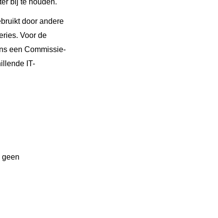
r bij te houden.
bruikt door andere
ries. Voor de
ens een Commissie­
llende IT-
s geen