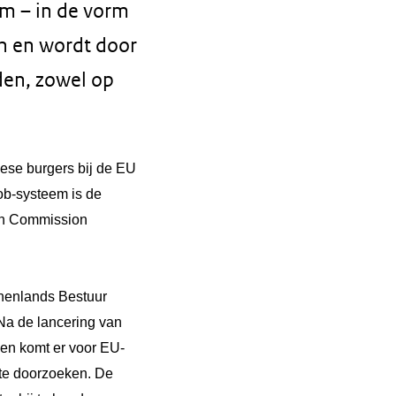
em – in de vorm
an en wordt door
den, zowel op
ese burgers bij de EU
ob-systeem is de
an Commission
nenlands Bestuur
 Na de lancering van
 en komt
er voor EU-
te doorzoeken.
De