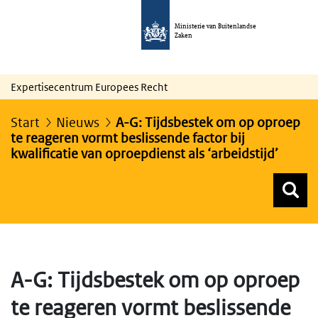
Ministerie van Buitenlandse
Zaken
Expertisecentrum Europees Recht
Start
Nieuws
A-G: Tijdsbestek om op oproep
te reageren vormt beslissende factor bij
kwalificatie van oproepdienst als ‘arbeidstijd’
Z
Z
Top menu zoeken
A-G: Tijdsbestek om op oproep
te reageren vormt beslissende