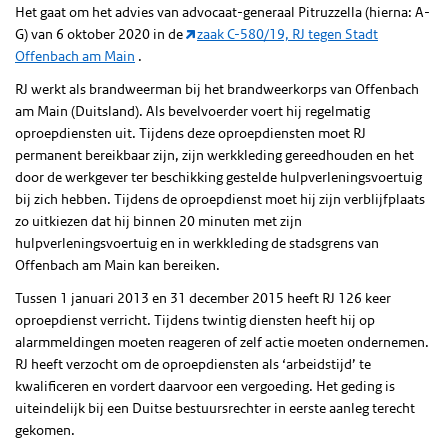
Het gaat om het advies van advocaat-generaal Pitruzzella (hierna: A-
G) van 6 oktober 2020 in de
zaak C-580/19, RJ tegen Stadt
Offenbach am Main
.
RJ werkt als brandweerman bij het brandweerkorps van Offenbach
am Main (Duitsland). Als bevelvoerder voert hij regelmatig
oproepdiensten uit. Tijdens deze oproepdiensten moet RJ
permanent bereikbaar zijn, zijn werkkleding gereedhouden en het
door de werkgever ter beschikking gestelde hulpverleningsvoertuig
bij zich hebben. Tijdens de oproepdienst moet hij zijn verblijfplaats
zo uitkiezen dat hij binnen 20 minuten met zijn
hulpverleningsvoertuig en in werkkleding de stadsgrens van
Offenbach am Main kan bereiken.
Tussen 1 januari 2013 en 31 december 2015 heeft RJ 126 keer
oproepdienst verricht. Tijdens twintig diensten heeft hij op
alarmmeldingen moeten reageren of zelf actie moeten ondernemen.
RJ heeft verzocht om de oproepdiensten als ‘arbeidstijd’ te
kwalificeren en vordert daarvoor een vergoeding. Het geding is
uiteindelijk bij een Duitse bestuursrechter in eerste aanleg terecht
gekomen.