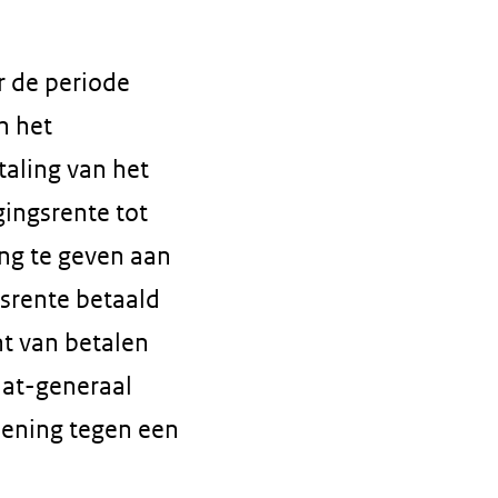
r de periode
n het
taling van het
gingsrente tot
ing te geven aan
gsrente betaald
t van betalen
aat-generaal
iening tegen een