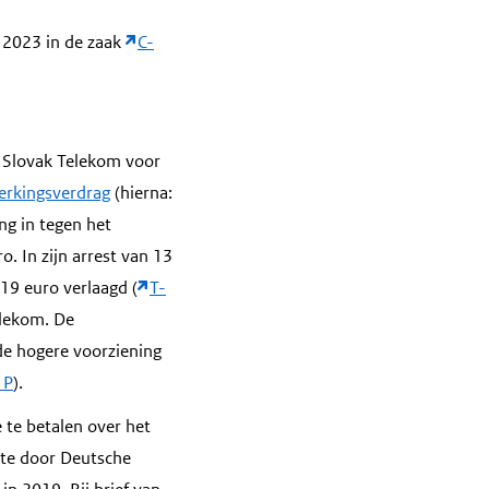
 2023 in de zaak
C-
 Slovak Telekom voor
erkingsverdrag
(hierna:
ng in tegen het
. In zijn arrest van 13
9 euro verlaagd (
T-
elekom. De
de hogere voorziening
 P
).
te betalen over het
ete door Deutsche