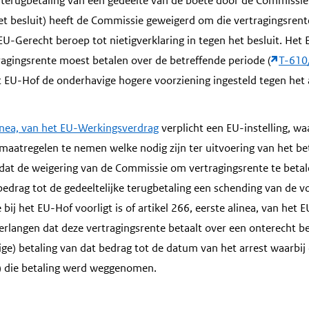
terugbetaling van een gedeelte van de boete door de Commissie i
het besluit) heeft de Commissie geweigerd om die vertragingsrent
 EU-Gerecht beroep tot nietigverklaring in tegen het besluit. He
agingsrente moest betalen over de betreffende periode (
T-610
et EU-Hof de onderhavige hogere voorziening ingesteld tegen het 
linea, van het EU-Werkingsverdrag
verplicht een EU-instelling, w
le maatregelen te nemen welke nodig zijn ter uitvoering van het be
dat de weigering van de Commissie om vertragingsrente te beta
bedrag tot de gedeeltelijke terugbetaling een schending van de
 bij het EU-Hof voorligt is of artikel 266, eerste alinea, van he
verlangen dat deze vertragingsrente betaalt over een onterecht b
ge) betaling van dat bedrag tot de datum van het arrest waarbij
n) die betaling werd weggenomen.