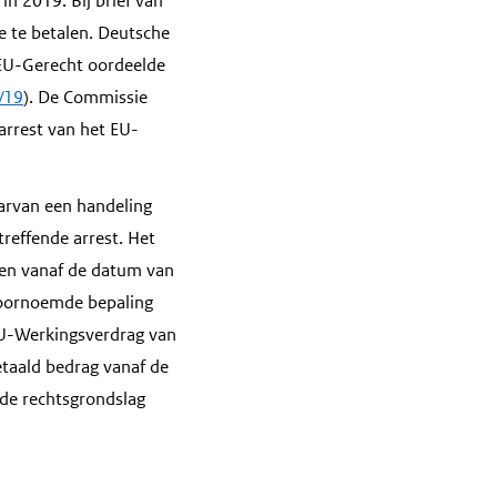
n 2019. Bij brief van
e te betalen. Deutsche
t EU-Gerecht oordeelde
/19
). De Commissie
arrest van het EU-
aarvan een handeling
treffende arrest. Het
len vanaf de datum van
 voornoemde bepaling
t EU-Werkingsverdrag van
etaald bedrag vanaf de
 de rechtsgrondslag