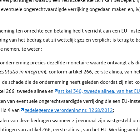
e verplichtingen waarop een rechtzoekende zich kan beroepen: i) t
i) eventuele ongerechtvaardigde verrijking ongedaan maken en, iv
eming ten onrechte een betaling heeft verricht aan een EU-instel
ning van het bedrag dat zij wettelijk gezien verplicht is terug te b
te nemen, te weten:
 onderneming precies dezelfde monetaire waarde ontvangt als di
estitutio in integrum
), conform artikel 266, eerste alinea, van 
 de schade die de onderneming heeft geleden doordat zij niet k
kel 266, tweede alinea en
artikel 340, tweede alinea, van het 
n van eventuele ongerechtvaardigde verrijking die een EU-inste
 lid 4 van
gedelegeerde verordening nr. 1268/2012
;
alen van deze bedragen wanneer zij eenmaal zijn vastgesteld om n
htingen van artikel 266, eerste alinea, van het EU-Werkingsverdr