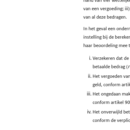
hand van vier wettelijk
van een vergoeding; ii
van al deze bedragen.
In het geval een ondern
instelling bij de bereke
haar beoordeling mee 
Verzekeren dat de
betaalde bedrag (
r
Het vergoeden van
geld, conform arti
Het ongedaan make
conform artikel 90
Het onverwijld bet
conform de verplic