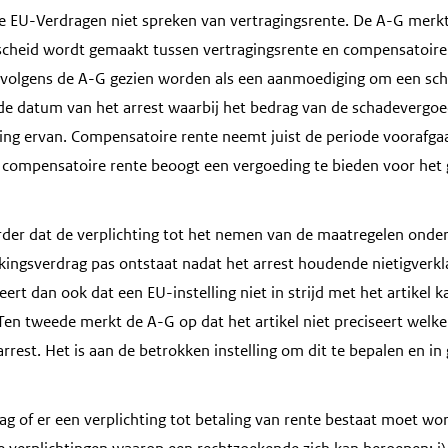
de EU-Verdragen niet spreken van vertragingsrente. De A-G merkt
scheid wordt gemaakt tussen vertragingsrente en compensatoire 
volgens de A-G gezien worden als een aanmoediging om een schu
e datum van het arrest waarbij het bedrag van de schadevergoe
ing ervan. Compensatoire rente neemt juist de periode voorafgaa
 compensatoire rente beoogt een vergoeding te bieden voor het 
der dat de verplichting tot het nemen van de maatregelen onder 
kingsverdrag pas ontstaat nadat het arrest houdende nietigverkl
deert dan ook dat een EU-instelling niet in strijd met het artikel
Ten tweede merkt de A-G op dat het artikel niet preciseert welke
arrest. Het is aan de betrokken instelling om dit te bepalen en in
aag of er een verplichting tot betaling van rente bestaat moet w