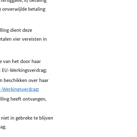
eruggave; ii) betaling
) onverwijlde betaling
ling dient deze
etalen vier vereisten in
e van het door haar
het EU-Werkingsverdrag;
on beschikken over haar
EU-Werkingsverdrag
;
lling heeft ontvangen,
iet in gebreke te blijven
ag.