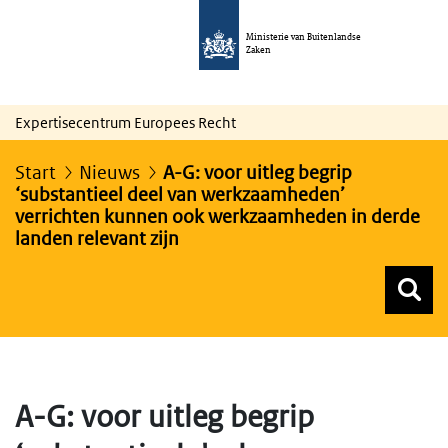
Ministerie van Buitenlandse
Zaken
Expertisecentrum Europees Recht
Start
Nieuws
A-G: voor uitleg begrip
‘substantieel deel van werkzaamheden’
verrichten kunnen ook werkzaamheden in derde
landen relevant zijn
Z
Z
Top menu zoeken
A-G: voor uitleg begrip