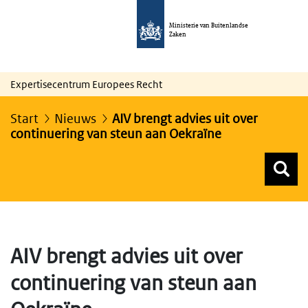
Ministerie van Buitenlandse
Zaken
Expertisecentrum Europees Recht
Start
Nieuws
AIV brengt advies uit over
continuering van steun aan Oekraïne
Z
Z
Top menu zoeken
AIV brengt advies uit over
continuering van steun aan