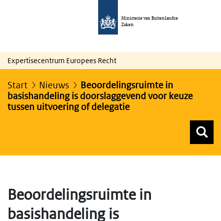
Ministerie van Buitenlandse
Zaken
Expertisecentrum Europees Recht
Start
Nieuws
Beoordelingsruimte in
basishandeling is doorslaggevend voor keuze
tussen uitvoering of delegatie
Z
Z
Top menu zoeken
Beoordelingsruimte in
basishandeling is