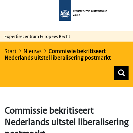
Ministerie van Buitenlandse
Zaken
Expertisecentrum Europees Recht
Start
Nieuws
Commissie bekritiseert
Nederlands uitstel liberalisering postmarkt
Z
Z
Top menu zoeken
Commissie bekritiseert
Nederlands uitstel liberalisering