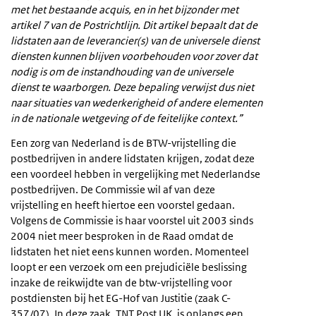
met het bestaande acquis, en in het bijzonder met
artikel 7 van de Postrichtlijn. Dit artikel bepaalt dat de
lidstaten aan de leverancier(s) van de universele dienst
diensten kunnen blijven voorbehouden voor zover dat
nodig is om de instandhouding van de universele
dienst te waarborgen. Deze bepaling verwijst dus niet
naar situaties van wederkerigheid of andere elementen
in de nationale wetgeving of de feitelijke context.”
Een zorg van Nederland is de BTW-vrijstelling die
postbedrijven in andere lidstaten krijgen, zodat deze
een voordeel hebben in vergelijking met Nederlandse
postbedrijven. De Commissie wil af van deze
vrijstelling en heeft hiertoe een voorstel gedaan.
Volgens de Commissie is haar voorstel uit 2003 sinds
2004 niet meer besproken in de Raad omdat de
lidstaten het niet eens kunnen worden. Momenteel
loopt er een verzoek om een prejudiciële beslissing
inzake de reikwijdte van de btw-vrijstelling voor
postdiensten bij het EG-Hof van Justitie (zaak C-
357/07). In deze zaak, TNT Post UK, is onlangs een