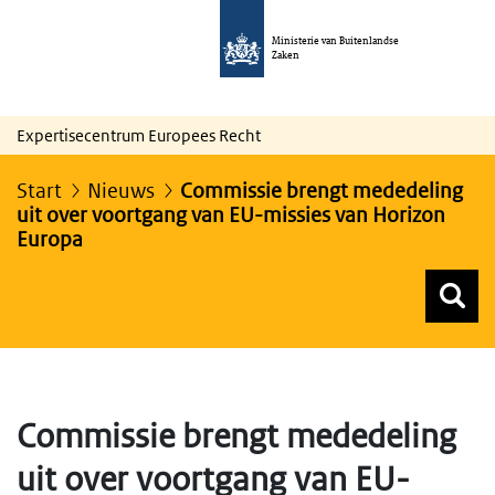
Ministerie van Buitenlandse
Zaken
Expertisecentrum Europees Recht
Start
Nieuws
Commissie brengt mededeling
uit over voortgang van EU-missies van Horizon
Europa
Z
Z
Top menu zoeken
Commissie brengt mededeling
uit over voortgang van EU-