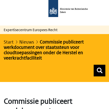
Ministerie van Buitenlandse
Zaken
Expertisecentrum Europees Recht
Start
Nieuws
Commissie publiceert
werkdocument over staatssteun voor
cloudtoepassingen onder de Herstel en
veerkrachtfaciliteit
Z
Z
Top menu zoeken
Commissie publiceert