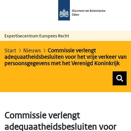
Ministerie van Buitenlandse
Zaken
Expertisecentrum Europees Recht
Start
Nieuws
Commissie verlengt
adequaatheidsbesluiten voor het vrije verkeer van
persoonsgegevens met het Verenigd Koninkrijk
Z
Z
Top menu zoeken
Commissie verlengt
adequaatheidsbesluiten voor