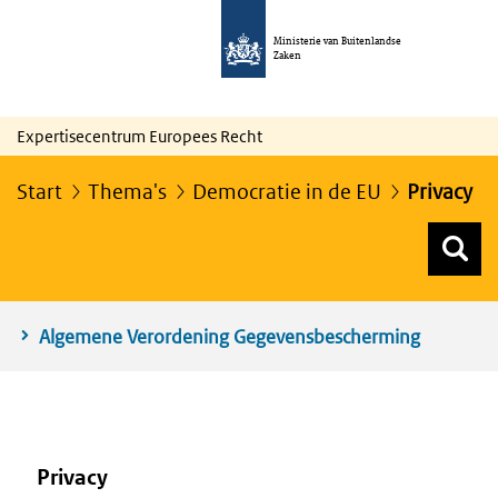
Ministerie van Buitenlandse
Zaken
Expertisecentrum Europees Recht
Start
Thema's
Democratie in de EU
Privacy
Z
Z
Top menu zoeken
Algemene Verordening Gegevensbescherming
Privacy