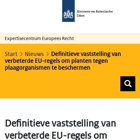
Ministerie van Buitenlandse
Zaken
Expertisecentrum Europees Recht
Start
Nieuws
Definitieve vaststelling van
verbeterde EU-regels om planten tegen
plaagorganismen te beschermen
Z
Z
Top menu zoeken
Definitieve vaststelling van
verbeterde EU-regels om