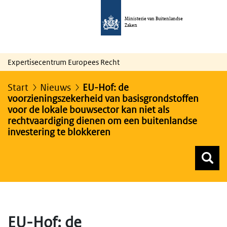
Ministerie van Buitenlandse
Zaken
Expertisecentrum Europees Recht
Start
Nieuws
EU-Hof: de
voorzieningszekerheid van basisgrondstoffen
voor de lokale bouwsector kan niet als
rechtvaardiging dienen om een buitenlandse
investering te blokkeren
Z
Z
Top menu zoeken
EU-Hof: de