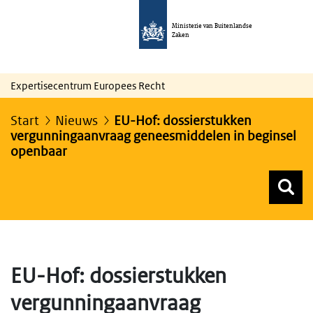
Ministerie van Buitenlandse
Zaken
Expertisecentrum Europees Recht
Start
Nieuws
EU-Hof: dossierstukken
vergunningaanvraag geneesmiddelen in beginsel
openbaar
Z
Z
Top menu zoeken
EU-Hof: dossierstukken
vergunningaanvraag