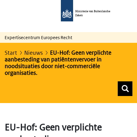
Ministerie van Buitenlandse
Zaken
Expertisecentrum Europees Recht
Start
Nieuws
EU-Hof: Geen verplichte
aanbesteding van patiëntenvervoer in
noodsituaties door niet-commerciële
organisaties.
Z
Z
Top menu zoeken
EU-Hof: Geen verplichte