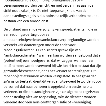
nooddiensten die door non-profitorganisaties of –
verenigingen worden verricht, en niet verder mag gaan dan
strikt noodzakelijk is. De niet-toepasselijkheid van de
aanbestedingsregels is dus onlosmakelijk verbonden met het
bestaan van een nooddienst.
De bijstand aan en de verzorging van spoedpatiënten, die in
een reddingsvoertuig door een
ambulancehulpverlener/ambulanceverpleegkundige worden
verstrekt valt daarentegen onder de code voor
“reddingsdiensten”. Er kan slechts sprake zijn van
“ambulancediensten” wanneer kan worden aangetoond dat er
(potentieel) een noodgeval is, dat wil zeggen wanneer een
patiënt moet worden vervoerd bij wie het risico bestaat dat zijn
gezondheidstoestand tijdens het vervoer achteruit gaat. Dit
moet objectief kunnen worden vastgesteld. In het geval dat
zo’n risico bestaat, dient dit vervoer uitgevoerd te worden door
personeel dat naar behoren is opgeleid om eerste hulp te
verlenen. In die omstandigheden zijn de algemene regels van
aanbesteding niet van toepassing, mits de diensten worden
verleend door een non-profitorganisatie of – vereniging.