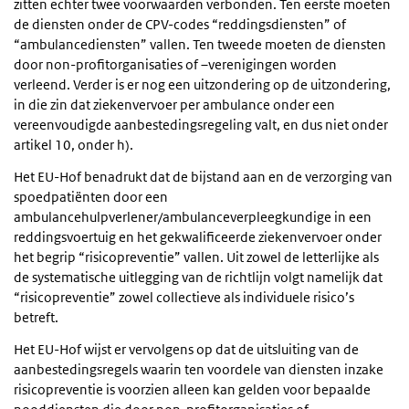
zitten echter twee voorwaarden verbonden. Ten eerste moeten
de diensten onder de CPV-codes “reddingsdiensten” of
“ambulancediensten” vallen. Ten tweede moeten de diensten
door non-profitorganisaties of –verenigingen worden
verleend. Verder is er nog een uitzondering op de uitzondering,
in die zin dat ziekenvervoer per ambulance onder een
vereenvoudigde aanbestedingsregeling valt, en dus niet onder
artikel 10, onder h).
Het EU-Hof benadrukt dat de bijstand aan en de verzorging van
spoedpatiënten door een
ambulancehulpverlener/ambulanceverpleegkundige in een
reddingsvoertuig en het gekwalificeerde ziekenvervoer onder
het begrip “risicopreventie” vallen. Uit zowel de letterlijke als
de systematische uitlegging van de richtlijn volgt namelijk dat
“risicopreventie” zowel collectieve als individuele risico’s
betreft.
Het EU-Hof wijst er vervolgens op dat de uitsluiting van de
aanbestedingsregels waarin ten voordele van diensten inzake
risicopreventie is voorzien alleen kan gelden voor bepaalde