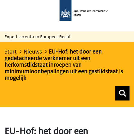
Ministerie van Buitenlandse
Zaken
Expertisecentrum Europees Recht
Start
Nieuws
EU-Hof: het door een
gedetacheerde werknemer uit een
herkomstlidstaat inroepen van
minimumloonbepalingen uit een gastlidstaat is
mogelijk
Z
Z
Top menu zoeken
EU-Hof: het door een