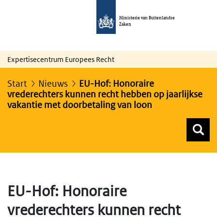
Ministerie van Buitenlandse
Zaken
Expertisecentrum Europees Recht
Start
Nieuws
EU-Hof: Honoraire
vrederechters kunnen recht hebben op jaarlijkse
vakantie met doorbetaling van loon
Z
Z
Top menu zoeken
EU-Hof: Honoraire
vrederechters kunnen recht