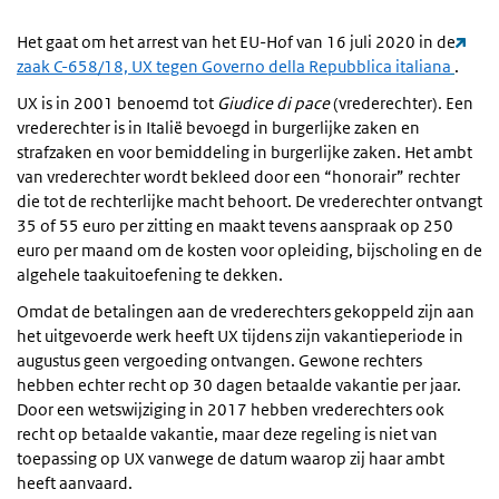
Het gaat om het arrest van het EU-Hof van 16 juli 2020 in de
zaak C-658/18, UX tegen Governo della Repubblica italiana
.
UX is in 2001 benoemd tot
Giudice di pace
(vrederechter). Een
vrederechter is in Italië bevoegd in burgerlijke zaken en
strafzaken en voor bemiddeling in burgerlijke zaken. Het ambt
van vrederechter wordt bekleed door een “honorair” rechter
die tot de rechterlijke macht behoort. De vrederechter ontvangt
35 of 55 euro per zitting en maakt tevens aanspraak op 250
euro per maand om de kosten voor opleiding, bijscholing en de
algehele taakuitoefening te dekken.
Omdat de betalingen aan de vrederechters gekoppeld zijn aan
het uitgevoerde werk heeft UX tijdens zijn vakantieperiode in
augustus geen vergoeding ontvangen. Gewone rechters
hebben echter recht op 30 dagen betaalde vakantie per jaar.
Door een wetswijziging in 2017 hebben vrederechters ook
recht op betaalde vakantie, maar deze regeling is niet van
toepassing op UX vanwege de datum waarop zij haar ambt
heeft aanvaard.