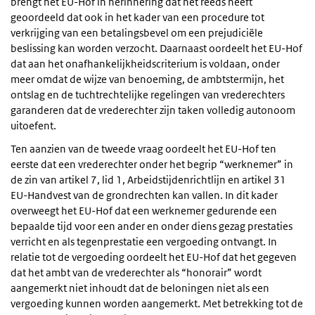
brengt het EU-Hof in herinnering dat het reeds heeft
geoordeeld dat ook in het kader van een procedure tot
verkrijging van een betalingsbevel om een prejudiciële
beslissing kan worden verzocht. Daarnaast oordeelt het EU-Hof
dat aan het onafhankelijkheidscriterium is voldaan, onder
meer omdat de wijze van benoeming, de ambtstermijn, het
ontslag en de tuchtrechtelijke regelingen van vrederechters
garanderen dat de vrederechter zijn taken volledig autonoom
uitoefent.
Ten aanzien van de tweede vraag oordeelt het EU-Hof ten
eerste dat een vrederechter onder het begrip “werknemer” in
de zin van artikel 7, lid 1, Arbeidstijdenrichtlijn en artikel 31
EU-Handvest van de grondrechten kan vallen. In dit kader
overweegt het EU-Hof dat een werknemer gedurende een
bepaalde tijd voor een ander en onder diens gezag prestaties
verricht en als tegenprestatie een vergoeding ontvangt. In
relatie tot de vergoeding oordeelt het EU-Hof dat het gegeven
dat het ambt van de vrederechter als “honorair” wordt
aangemerkt niet inhoudt dat de beloningen niet als een
vergoeding kunnen worden aangemerkt. Met betrekking tot de