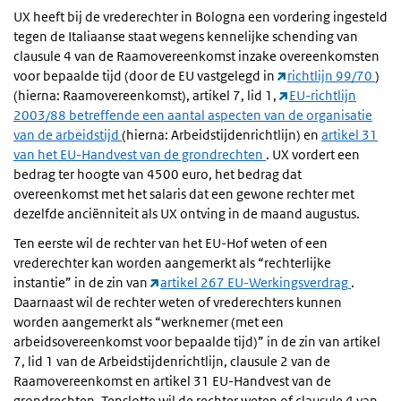
UX heeft bij de vrederechter in Bologna een vordering ingesteld
tegen de Italiaanse staat wegens kennelijke schending van
clausule 4 van de Raamovereenkomst inzake overeenkomsten
voor bepaalde tijd (door de EU vastgelegd in
richtlijn 99/70
)
(hierna: Raamovereenkomst), artikel 7, lid 1,
EU-richtlijn
2003/88 betreffende een aantal aspecten van de organisatie
van de arbeidstijd
(hierna: Arbeidstijdenrichtlijn) en
artikel 31
van het EU-Handvest van de grondrechten
. UX vordert een
bedrag ter hoogte van 4500 euro, het bedrag dat
overeenkomst met het salaris dat een gewone rechter met
dezelfde anciënniteit als UX ontving in de maand augustus.
Ten eerste wil de rechter van het EU-Hof weten of een
vrederechter kan worden aangemerkt als “rechterlijke
instantie” in de zin van
artikel 267 EU-Werkingsverdrag
.
Daarnaast wil de rechter weten of vrederechters kunnen
worden aangemerkt als “werknemer (met een
arbeidsovereenkomst voor bepaalde tijd)” in de zin van artikel
7, lid 1 van de Arbeidstijdenrichtlijn, clausule 2 van de
Raamovereenkomst en artikel 31 EU-Handvest van de
grondrechten. Tenslotte wil de rechter weten of clausule 4 van