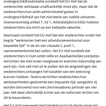
ondergeschiktheidsrelatie oordeelt het EU-Hof dat de
vrederechter weliswaar onafhankelijk moet zijn, maar dat de
vrederechters hun ambt administratief gezien in
ondergeschiktheid van het ministerie van Justitie uitvoeren.
Overeenkomstig artikel 7, lid 1, Arbeidstijdenrichtlijn hebben
vrederechters dus recht op een betaalde vakantie.
Daarnaast oordeelt het EU-Hof dat een vrederechter onder het
begrip “werknemer met een arbeidsovereenkomst voor
bepaalde tijd” in de zin van clausule 2, punt 1,
raamovereenkomst kan vallen. Het EU-Hof oordeelt dat
vrederechters in hum ambt reële en daadwerkelijke prestaties
verrichten die niet louter marginaal en evenmin bijkomstig van
aard zijn. Ook valt niet uit te sluiten dat de vergoedingen die
vrederechters ontvangen het karakter van een beloning
kunnen hebben. Tevens verrichten vrederechters hun
werkzaamheden gedurende een bepaalde tijd, aangezien zij
worden benoemd voor een (hernieuwbare) periode van vier
jaar. Het staat uiteindelijk echter aan de nationale rechter om
dit te beoordelen.
Het EU-Hof overweegt met betrekking tot de derde vraag dat