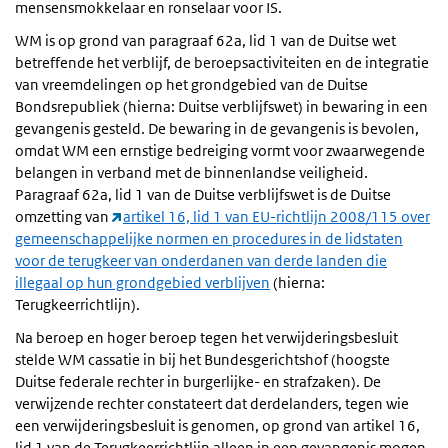
mensensmokkelaar en ronselaar voor IS.
WM is op grond van paragraaf 62a, lid 1 van de Duitse wet
betreffende het verblijf, de beroepsactiviteiten en de integratie
van vreemdelingen op het grondgebied van de Duitse
Bondsrepubliek (hierna: Duitse verblijfswet) in bewaring in een
gevangenis gesteld. De bewaring in de gevangenis is bevolen,
omdat WM een ernstige bedreiging vormt voor zwaarwegende
belangen in verband met de binnenlandse veiligheid.
Paragraaf 62a, lid 1 van de Duitse verblijfswet is de Duitse
omzetting van
artikel 16, lid 1 van EU-richtlijn 2008/115 over
gemeenschappelijke normen en procedures in de lidstaten
voor de terugkeer van onderdanen van derde landen die
illegaal op hun grondgebied verblijven
(hierna:
Terugkeerrichtlijn).
Na beroep en hoger beroep tegen het verwijderingsbesluit
stelde WM cassatie in bij het Bundesgerichtshof (hoogste
Duitse federale rechter in burgerlijke- en strafzaken). De
verwijzende rechter constateert dat derdelanders, tegen wie
een verwijderingsbesluit is genomen, op grond van artikel 16,
lid 1 van de Terugkeerrichtlijn alleen in een gevangenis mogen