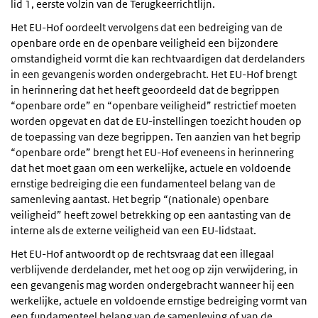
lid 1, eerste volzin van de Terugkeerrichtlijn.
Het EU-Hof oordeelt vervolgens dat een bedreiging van de
openbare orde en de openbare veiligheid een bijzondere
omstandigheid vormt die kan rechtvaardigen dat derdelanders
in een gevangenis worden ondergebracht. Het EU-Hof brengt
in herinnering dat het heeft geoordeeld dat de begrippen
“openbare orde” en “openbare veiligheid” restrictief moeten
worden opgevat en dat de EU-instellingen toezicht houden op
de toepassing van deze begrippen. Ten aanzien van het begrip
“openbare orde” brengt het EU-Hof eveneens in herinnering
dat het moet gaan om een werkelijke, actuele en voldoende
ernstige bedreiging die een fundamenteel belang van de
samenleving aantast. Het begrip “(nationale) openbare
veiligheid” heeft zowel betrekking op een aantasting van de
interne als de externe veiligheid van een EU-lidstaat.
Het EU-Hof antwoordt op de rechtsvraag dat een illegaal
verblijvende derdelander, met het oog op zijn verwijdering, in
een gevangenis mag worden ondergebracht wanneer hij een
werkelijke, actuele en voldoende ernstige bedreiging vormt van
een fundamenteel belang van de samenleving of van de