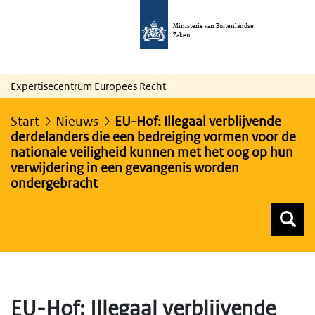
Ministerie van Buitenlandse
Zaken
Expertisecentrum Europees Recht
Start
Nieuws
EU-Hof: Illegaal verblijvende
derdelanders die een bedreiging vormen voor de
nationale veiligheid kunnen met het oog op hun
verwijdering in een gevangenis worden
ondergebracht
Z
Z
Top menu zoeken
EU-Hof: Illegaal verblijvende