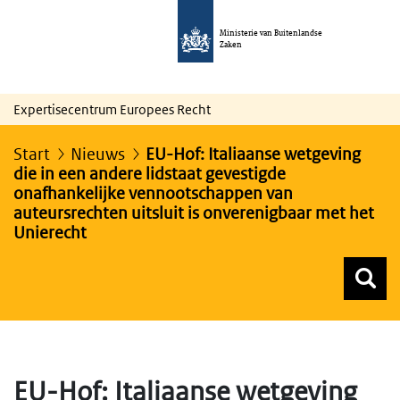
Ministerie van Buitenlandse
Zaken
Expertisecentrum Europees Recht
Start
Nieuws
EU-Hof: Italiaanse wetgeving
die in een andere lidstaat gevestigde
onafhankelijke vennootschappen van
auteursrechten uitsluit is onverenigbaar met het
Unierecht
Z
Z
Top menu zoeken
EU-Hof: Italiaanse wetgeving