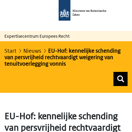
Ministerie van Buitenlandse
Zaken
Expertisecentrum Europees Recht
Start
Nieuws
EU-Hof: kennelijke schending
van persvrijheid rechtvaardigt weigering van
tenuitvoerlegging vonnis
Z
Z
Top menu zoeken
EU-Hof: kennelijke schending
van persvrijheid rechtvaardigt