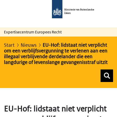
Ministerie van Buitenlandse
Zaken
Expertisecentrum Europees Recht
Start
Nieuws
EU-Hof: lidstaat niet verplicht
om een verblijfsvergunning te verlenen aan een
illegaal verblijvende derdelander die een
langdurige of levenslange gevangenisstraf uitzit
Z
Z
Top menu zoeken
EU-Hof: lidstaat niet verplicht