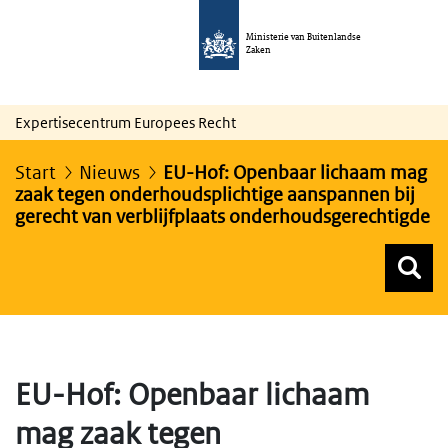
Ministerie van Buitenlandse
Zaken
Expertisecentrum Europees Recht
Start
Nieuws
EU-Hof: Openbaar lichaam mag
zaak tegen onderhoudsplichtige aanspannen bij
gerecht van verblijfplaats onderhoudsgerechtigde
Z
Z
Top menu zoeken
EU-Hof: Openbaar lichaam
mag zaak tegen