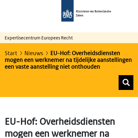
Ministerie van Buitenlandse
Zaken
Expertisecentrum Europees Recht
Start
Nieuws
EU-Hof: Overheidsdiensten
mogen een werknemer na tijdelijke aanstellingen
een vaste aanstelling niet onthouden
Z
Z
Top menu zoeken
EU-Hof: Overheidsdiensten
mogen een werknemer na