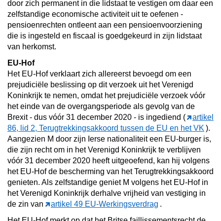
door zich permanent in die lidstaat te vestigen om daar een
zelfstandige economische activiteit uit te oefenen -
pensioenrechten ontleent aan een pensioenvoorziening
die is ingesteld en fiscaal is goedgekeurd in zijn lidstaat
van herkomst.
EU-Hof
Het EU-Hof verklaart zich allereerst bevoegd om een
prejudiciële beslissing op dit verzoek uit het Verenigd
Koninkrijk te nemen, omdat het prejudiciële verzoek vóór
het einde van de overgangsperiode als gevolg van de
Brexit - dus vóór 31 december 2020 - is ingediend (
artikel
86, lid 2, Terugtrekkingsakkoord tussen de EU en het VK
).
Aangezien M door zijn Ierse nationaliteit een EU-burger is,
die zijn recht om in het Verenigd Koninkrijk te verblijven
vóór 31 december 2020 heeft uitgeoefend, kan hij volgens
het EU-Hof de bescherming van het Terugtrekkingsakkoord
genieten. Als zelfstandige geniet M volgens het EU-Hof in
het Verenigd Koninkrijk derhalve vrijheid van vestiging in
de zin van
artikel 49 EU-Werkingsverdrag
.
Het EU-Hof merkt op dat het Britse faillissementsrecht de