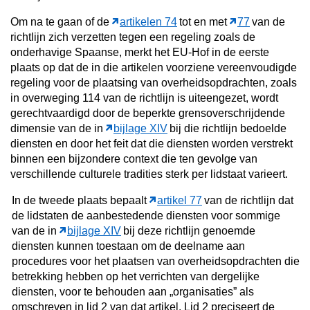
Om na te gaan of de
artikelen 74
tot en met
77
van de
richtlijn zich verzetten tegen een regeling zoals de
onderhavige Spaanse, merkt het EU-Hof in de eerste
plaats op dat de in die artikelen voorziene vereenvoudigde
regeling voor de plaatsing van overheidsopdrachten, zoals
in overweging 114 van de richtlijn is uiteengezet, wordt
gerechtvaardigd door de beperkte grensoverschrijdende
dimensie van de in
bijlage XIV
bij die richtlijn bedoelde
diensten en door het feit dat die diensten worden verstrekt
binnen een bijzondere context die ten gevolge van
verschillende culturele tradities sterk per lidstaat varieert.
In de tweede plaats bepaalt
artikel 77
van de richtlijn dat
de lidstaten de aanbestedende diensten voor sommige
van de in
bijlage XIV
bij deze richtlijn genoemde
diensten kunnen toestaan om de deelname aan
procedures voor het plaatsen van overheidsopdrachten die
betrekking hebben op het verrichten van dergelijke
diensten, voor te behouden aan „organisaties” als
omschreven in lid 2 van dat artikel. Lid 2 preciseert de