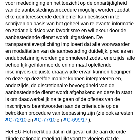
voor mededinging en het toezicht op de onpartijdigheid
van de aanbestedingsprocedure mogelijk worden, zodat
elke geïnteresseerde deelnemer kan beslissen in te
schrijven op basis van het geheel van relevante informatie
en zodat elk risico van favoritisme en willekeur door de
aanbestedende dienst wordt uitgesloten. De
transparantieverplichting impliceert dat alle voorwaarden
en modaliteiten van de aanbesteding duidelijk, precies en
ondubbelzinnig worden geformuleerd zodat, enerzijds, alle
behoorlijk geïnformeerde en normaal oplettende
inschrijvers de juiste draagwijdte ervan kunnen begrijpen
en deze op dezelfde manier kunnen interpreteren en,
anderzijds, de discretionaire bevoegdheid van de
aanbestedende dienst wordt afgebakend en deze in staat
is om daadwerkelijk na te gaan of de offertes van de
inschrijvers beantwoorden aan de criteria die op de
betrokken procedure van toepassing zijn (zie ook arresten
C‑72/10
en
C‑77/10
en
C‑699/17
).
Het EU-Hof merkt op dat in dit geval uit de aan de orde
zijnde nationale regeling lijkt voort te vloeien dat de