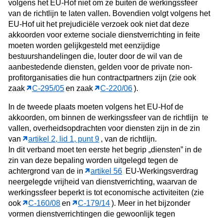
volgens het EU-Hof niet om ze buiten de werkingssfeer
van de richtlijn te laten vallen. Bovendien volgt volgens het
EU-Hof uit het prejudiciële verzoek ook niet dat deze
akkoorden voor externe sociale dienstverrichting in feite
moeten worden gelijkgesteld met eenzijdige
bestuurshandelingen die, louter door de wil van de
aanbestedende diensten, gelden voor de private non-
profitorganisaties die hun contractpartners zijn (zie ook
zaak
C‑295/05
en zaak
C‑220/06
).
In de tweede plaats moeten volgens het EU-Hof de
akkoorden, om binnen de werkingssfeer van de richtlijn te
vallen, overheidsopdrachten voor diensten zijn in de zin
van
artikel 2, lid 1, punt 9
, van de richtlijn.
In dit verband moet ten eerste het begrip „diensten” in de
zin van deze bepaling worden uitgelegd tegen de
achtergrond van de in
artikel 56
EU-Werkingsverdrag
neergelegde vrijheid van dienstverrichting, waarvan de
werkingssfeer beperkt is tot economische activiteiten (zie
ook
C‑160/08
en
C‑179/14
). Meer in het bijzonder
vormen dienstverrichtingen die gewoonlijk tegen