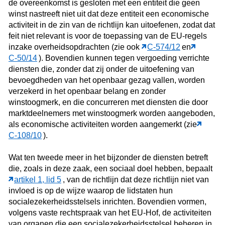
de overeenkomst is gesloten met een entiteit die geen
winst nastreeft niet uit dat deze entiteit een economische
activiteit in de zin van de richtlijn kan uitoefenen, zodat dat
feit niet relevant is voor de toepassing van de EU-regels
inzake overheidsopdrachten (zie ook
C‑574/12
en
C‑50/14
). Bovendien kunnen tegen vergoeding verrichte
diensten die, zonder dat zij onder de uitoefening van
bevoegdheden van het openbaar gezag vallen, worden
verzekerd in het openbaar belang en zonder
winstoogmerk, en die concurreren met diensten die door
marktdeelnemers met winstoogmerk worden aangeboden,
als economische activiteiten worden aangemerkt (zie
C‑108/10
).
Wat ten tweede meer in het bijzonder de diensten betreft
die, zoals in deze zaak, een sociaal doel hebben, bepaalt
artikel 1, lid 5
, van de richtlijn dat deze richtlijn niet van
invloed is op de wijze waarop de lidstaten hun
socialezekerheidsstelsels inrichten. Bovendien vormen,
volgens vaste rechtspraak van het EU-Hof, de activiteiten
van organen die een socialezekerheidsstelsel beheren in