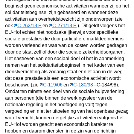
beginsel geen economische activiteiten wanneer zij op het
solidariteitsbeginsel zijn gebaseerd en wanneer deze
activiteiten aan overheidstoezicht zijn onderworpen (zie
ook
C‑262/18 P
en
C‑271/18 P
). Dit geldt volgens het
EU-Hof echter niet noodzakelijkerwijs voor specifieke
sociale prestaties die door particuliere marktdeelnemers
worden verleend en waarvan de kosten worden gedragen
door de staat zelf of door die sociale zekerheidsorganen.
Het nastreven van een sociaal doel of het in aanmerking
nemen van het solidariteitsbeginsel in het kader van een
dienstverrichting als zodanig staat er niet aan in de weg
dat deze prestatie als een economische activiteit wordt
beschouwd (zie
C‑119/06
en
C‑180/98
–C‑184/98).
Omdat ten minste een deel van de sociale hulpverlening
aan personen (die binnen de werkingssfeer van de
nationale regeling in het hoofdgeding valt) tegen
vergoeding en niet ter uitoefening van het openbaar gezag
wordt verricht, kunnen dergelijke activiteiten volgens het
EU-Hof worden geacht een economisch karakter te
hebben en daarom diensten in de zin van de richtlijn