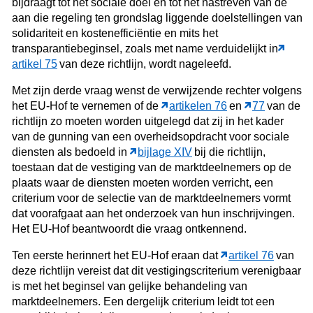
bijdraagt tot het sociale doel en tot het nastreven van de
aan die regeling ten grondslag liggende doelstellingen van
solidariteit en kostenefficiëntie en mits het
transparantiebeginsel, zoals met name verduidelijkt in
artikel 75
van deze richtlijn, wordt nageleefd.
Met zijn derde vraag wenst de verwijzende rechter volgens
het EU-Hof te vernemen of de
artikelen 76
en
77
van de
richtlijn zo moeten worden uitgelegd dat zij in het kader
van de gunning van een overheidsopdracht voor sociale
diensten als bedoeld in
bijlage XIV
bij die richtlijn,
toestaan dat de vestiging van de marktdeelnemers op de
plaats waar de diensten moeten worden verricht, een
criterium voor de selectie van de marktdeelnemers vormt
dat voorafgaat aan het onderzoek van hun inschrijvingen.
Het EU-Hof beantwoordt die vraag ontkennend.
Ten eerste herinnert het EU-Hof eraan dat
artikel 76
van
deze richtlijn vereist dat dit vestigingscriterium verenigbaar
is met het beginsel van gelijke behandeling van
marktdeelnemers. Een dergelijk criterium leidt tot een