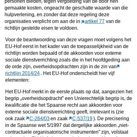
personen bieden, tegen vergoeding van de door hen
gemaakte kosten, ongeacht de geschatte waarde van die
hulpverlening, en zonder dat deze regeling deze
organisaties verplicht om aan de in
artikel 77
van de
richtlijn gestelde eisen te voldoen.
Voor de beantwoording van deze vragen moet volgens het
EU-Hof eerst in het kader van de toepasselijkheid van de
richtlijn worden bepaald of de akkoorden voor externe
sociale dienstverrichting zoals die in het hoofdgeding aan
de orde zijn, overheidsopdrachten zijn in de zin van
richtlijn 2014/24
. Het EU-Hof onderscheidt hier vijf
elementen:
Het EU-Hof merkt in de eerste plaats op dat, aangezien het
begrip „overheidsopdracht” een Unierechtelijk begrip is, de
kwalificatie die het Spaanse recht aan akkoorden voor
externe sociale dienstverrichting geeft, irrelevant is (zie
ook zaak
C‑264/03
en zaak
C‑537/19
). De precisering
in de Spaanse wet 5/1997 dat dergelijke akkoorden „niet-
contractuele organisatorische instrumenten” zijn, volstaat