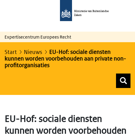
Ministerie van Buitenlandse
Zaken
Expertisecentrum Europees Recht
Start
Nieuws
EU-Hof: sociale diensten
kunnen worden voorbehouden aan private non-
profitorganisaties
Z
Z
Top menu zoeken
EU-Hof: sociale diensten
kunnen worden voorbehouden