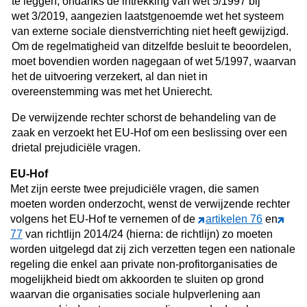
te leggen, ondanks de intrekking van wet 5/1997 bij
wet 3/2019, aangezien laatstgenoemde wet het systeem
van externe sociale dienstverrichting niet heeft gewijzigd.
Om de regelmatigheid van ditzelfde besluit te beoordelen,
moet bovendien worden nagegaan of wet 5/1997, waarvan
het de uitvoering verzekert, al dan niet in
overeenstemming was met het Unierecht.
De verwijzende rechter schorst de behandeling van de
zaak en verzoekt het EU-Hof om een beslissing over een
drietal prejudiciële vragen.
EU-Hof
Met zijn eerste twee prejudiciële vragen, die samen
moeten worden onderzocht, wenst de verwijzende rechter
volgens het EU-Hof te vernemen of de
artikelen 76
en
77
van richtlijn 2014/24 (hierna: de richtlijn) zo moeten
worden uitgelegd dat zij zich verzetten tegen een nationale
regeling die enkel aan private non-profitorganisaties de
mogelijkheid biedt om akkoorden te sluiten op grond
waarvan die organisaties sociale hulpverlening aan