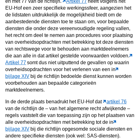
en met 77 van de richtlijn.
Artikel 77
heeft volgens het
EU-Hof een zeer specifieke werkingssfeer, aangezien het
de lidstaten uitdrukkelijk de mogelijkheid biedt om de
aanbestedende diensten toe te staan om, voor bepaalde
diensten die onder deze vereenvoudigde regeling vallen,
het recht om deel te nemen aan procedures voor plaatsing
van overheidsopdrachten met betrekking tot deze diensten
van rechtswege voor te behouden aan marktdeelnemers
die aan alle in dat artikel gestelde voorwaarden voldoen.
Artikel 77
somt dus niet uitputtend de gevallen op waarin
overheidsopdrachten voor het verlenen van een in
bijlage XIV
bij de richtlijn bedoelde dienst kunnen worden
voorbehouden aan bepaalde categorieën
marktdeelnemers.
In de derde plaats benadrukt het EU-Hof dat
artikel 76
van de richtlijn de – van het algemene recht afwijkende –
regels vaststelt die van toepassing zijn op het plaatsen van
alle overheidsopdrachten met betrekking tot de in
bijlage XIV
bij die richtlijn opgesomde sociale diensten en
andere specifieke diensten (ook wel: SAS-diensten).