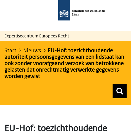
Ministerie van Buitenlandse
Zaken
Expertisecentrum Europees Recht
Start
Nieuws
EU-Hof: toezichthoudende
autoriteit persoonsgegevens van een lidstaat kan
ook zonder voorafgaand verzoek van betrokkene
gelasten dat onrechtmatig verwerkte gegevens
worden gewist
Z
Z
Top menu zoeken
EU-Hof: toezichthoudende