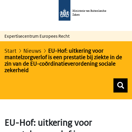
Ministerie van Buitenlandse
Zaken
Expertisecentrum Europees Recht
Start
Nieuws
EU-Hof: uitkering voor
mantelzorgverlof is een prestatie bij ziekte in de
zin van de EU-coördinatieverordening sociale
zekerheid
Z
Z
Top menu zoeken
EU-Hof: uitkering voor