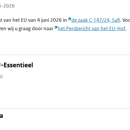
06-2026
t van het EU van 4 juni 2026 in
de zaak C-147/24, Safi
. Vo
jzen wij u graag door naar
het Persbericht van het EU-Hof
.
-Essentieel
EU
na