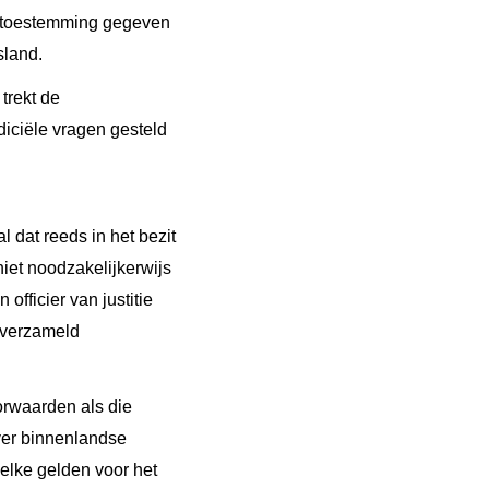
k toestemming gegeven
sland.
trekt de
diciële vragen gesteld
 dat reeds in het bezit
niet noodzakelijkerwijs
fficier van justitie
 verzameld
orwaarden als die
iver binnenlandse
welke gelden voor het