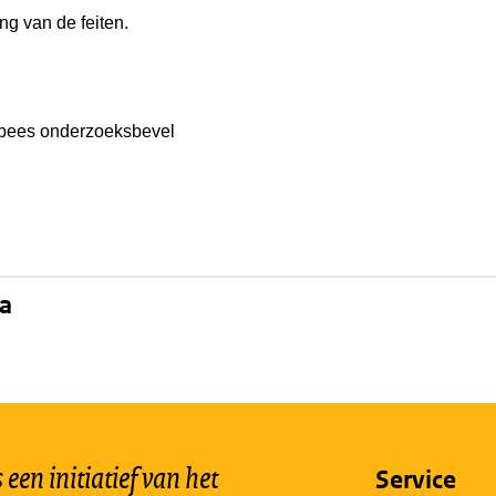
ing van de feiten.
pees onderzoeksbevel
na
een initiatief van het
Service