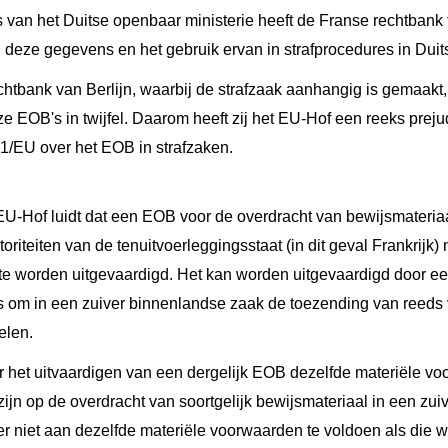
 van het Duitse openbaar ministerie heeft de Franse rechtban
 deze gegevens en het gebruik ervan in strafprocedures in Duit
tbank van Berlijn, waarbij de strafzaak aanhangig is gemaakt, 
e EOB's in twijfel. Daarom heeft zij het EU-Hof een reeks preju
/41/EU over het EOB in strafzaken.
U-Hof luidt dat een EOB voor de overdracht van bewijsmateriaal
riteiten van de tenuitvoerleggingsstaat (in dit geval Frankrijk) 
te worden uitgevaardigd. Het kan worden uitgevaardigd door een o
s om in een zuiver binnenlandse zaak de toezending van reeds
elen.
 het uitvaardigen van een dergelijk EOB dezelfde materiële vo
ijn op de overdracht van soortgelijk bewijsmateriaal in een zu
hter niet aan dezelfde materiële voorwaarden te voldoen als die 