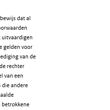
bewijs dat al
voorwaarden
 uitvaardigen
ie gelden voor
iediging van de
de rechter
l van een
n die andere
paalde
e betrokkene