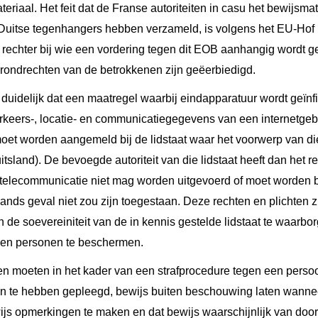
riaal. Het feit dat de Franse autoriteiten in casu het bewijsmat
Duitse tegenhangers hebben verzameld, is volgens het EU-Hof i
e rechter bij wie een vordering tegen dit EOB aanhangig wordt 
grondrechten van de betrokkenen zijn geëerbiedigd.
uidelijk dat een maatregel waarbij eindapparatuur wordt geïnfi
rkeers-, locatie- en communicatiegegevens van een internetge
oet worden aangemeld bij de lidstaat waar het voorwerp van di
uitsland). De bevoegde autoriteit van die lidstaat heeft dan het 
n telecommunicatie niet mag worden uitgevoerd of moet worden b
lands geval niet zou zijn toegestaan. Deze rechten en plichten z
 de soevereiniteit van de in kennis gestelde lidstaat te waarb
ken personen te beschermen.
en moeten in het kader van een strafprocedure tegen een perso
ten te hebben gepleegd, bewijs buiten beschouwing laten wanne
ewijs opmerkingen te maken en dat bewijs waarschijnlijk van do