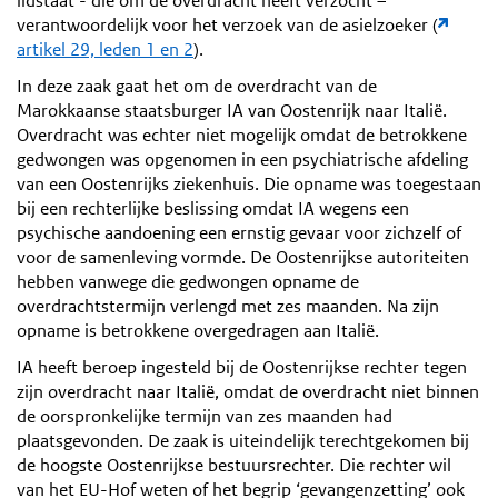
lidstaat - die om de overdracht heeft verzocht –
verantwoordelijk voor het verzoek van de asielzoeker (
artikel 29, leden 1 en 2
).
In deze zaak gaat het om de overdracht van de
Marokkaanse staatsburger IA van Oostenrijk naar Italië.
Overdracht was echter niet mogelijk omdat de betrokkene
gedwongen was opgenomen in een psychiatrische afdeling
van een Oostenrijks ziekenhuis. Die opname was toegestaan
bij een rechterlijke beslissing omdat IA wegens een
psychische aandoening een ernstig gevaar voor zichzelf of
voor de samenleving vormde. De Oostenrijkse autoriteiten
hebben vanwege die gedwongen opname de
overdrachtstermijn verlengd met zes maanden. Na zijn
opname is betrokkene overgedragen aan Italië.
IA heeft beroep ingesteld bij de Oostenrijkse rechter tegen
zijn overdracht naar Italië, omdat de overdracht niet binnen
de oorspronkelijke termijn van zes maanden had
plaatsgevonden. De zaak is uiteindelijk terechtgekomen bij
de hoogste Oostenrijkse bestuursrechter. Die rechter wil
van het EU-Hof weten of het begrip ‘gevangenzetting’ ook