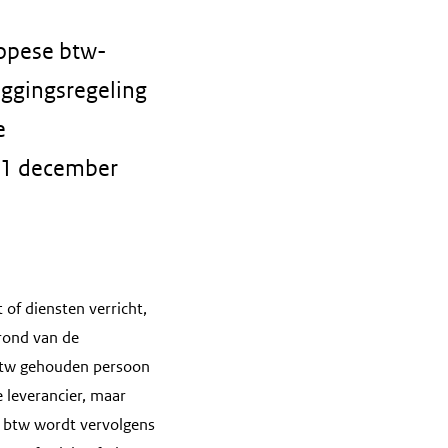
ropese btw-
eggingsregeling
e
 31 december
 of diensten verricht,
grond van de
 btw gehouden persoon
 leverancier, maar
ze btw wordt vervolgens