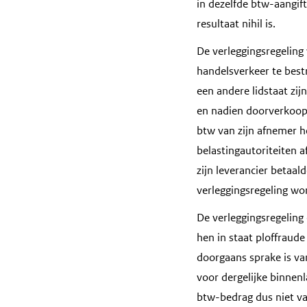
in dezelfde btw-aangift
resultaat nihil is.
De verleggingsregelin
handelsverkeer te best
een andere lidstaat zij
en nadien doorverkoopt
btw van zijn afnemer h
belastingautoriteiten a
zijn leverancier betaal
verleggingsregeling wor
De verleggingsregeling o
hen in staat ploffraud
doorgaans sprake is van
voor dergelijke binnenl
btw-bedrag dus niet va