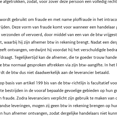
e afgetrokken, zodat, voor zover deze persoon een volledig recht 
g wordt gebruikt om fraude en met name ploffraude in het intra
rijden. Deze vorm van fraude komt voor wanneer een handelaar 
n verzonden of vervoerd, door middel van een van de btw vrijgest
, waarbij hij zijn afnemer btw in rekening brengt. Nadat een der
eeft ontvangen, verdwijnt hij voordat hij het verschuldigde bedr
fdraagt. Tegelijkertijd kan de afnemer, die te goeder trouw hand
de btw normaal gesproken aftrekken via zijn btw-aangifte. In het
dt de btw dus niet daadwerkelijk aan de leverancier betaald.
p basis van artikel 199 bis van de btw-richtlijn is facultatief voo
e te bestrijden in de vooraf bepaalde gevoelige gebieden op hun 
 fraude. Zodra leveranciers verplicht zijn gebruik te maken van 
andse leveringen, mogen zij geen btw in rekening brengen op hun 
n hun afnemer ontvangen, zodat dergelijke handelaars niet kun