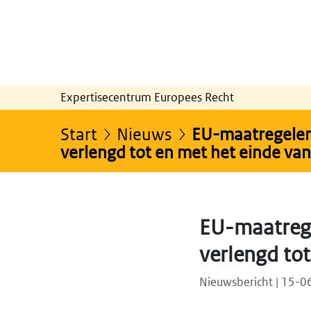
Expertisecentrum Europees Recht
Start
Nieuws
EU-maatregelen 
verlengd tot en met het einde va
EU-maatrege
verlengd to
Nieuwsbericht | 15-