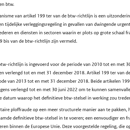
en btw.
anisme van artikel 199 ter van de btw-richtlijn is een uitzonder
en tijdelijke verleggingsregeling in gevallen van dwingende urge
ederen en diensten in sectoren waarin er plots op grote schaal f
99 bis van de btw-richtlijn zijn vermeld.
btw-richtlijn is ingevoerd voor de periode van 2010 tot en met 3
en verlengd tot en met 31 december 2018. Artikel 199 ter van de 
ode van 2013 tot en met 31 december 2018. Beide artikelen 199 
volgens verlengd tot en met 30 juni 2022 om te kunnen samenvall
 datum waarop het definitieve btw-stelsel in werking zou treden 
ire ploffraude op een meer structurele manier aan te pakken, 
amde definitieve btw-stelsel in te voeren; een eenvoudiger en 
eren binnen de Europese Unie. Deze voorgestelde regeling, die op