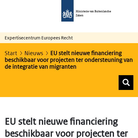
Ministerie van Buitenlandse
Zaken
Expertisecentrum Europees Recht
Start
Nieuws
EU stelt nieuwe financiering
beschikbaar voor projecten ter ondersteuning van
de integratie van migranten
Z
Z
Top menu zoeken
EU stelt nieuwe financiering
beschikbaar voor projecten ter