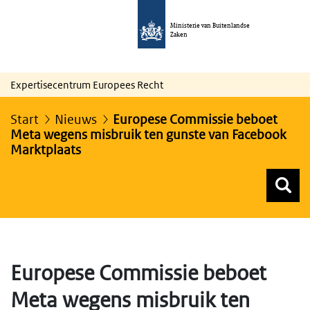
Ministerie van Buitenlandse
Zaken
Expertisecentrum Europees Recht
Start
Nieuws
Europese Commissie beboet
Meta wegens misbruik ten gunste van Facebook
Marktplaats
Z
Z
Top menu zoeken
Europese Commissie beboet
Meta wegens misbruik ten