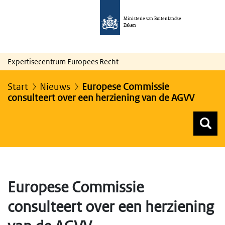
Ministerie van Buitenlandse
Zaken
Expertisecentrum Europees Recht
Start
Nieuws
Europese Commissie
consulteert over een herziening van de AGVV
Z
Z
Top menu zoeken
Europese Commissie
consulteert over een herziening