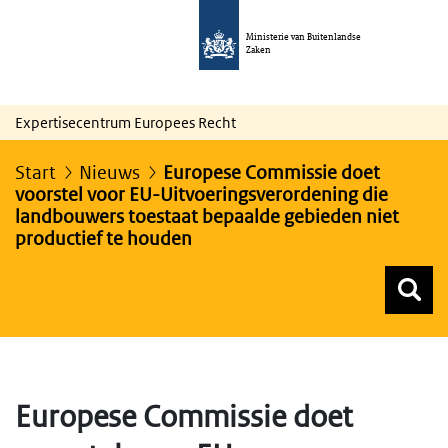
Ministerie van Buitenlandse
Zaken
Expertisecentrum Europees Recht
Start
Nieuws
Europese Commissie doet
voorstel voor EU-Uitvoeringsverordening die
landbouwers toestaat bepaalde gebieden niet
productief te houden
Z
Z
Top menu zoeken
Europese Commissie doet