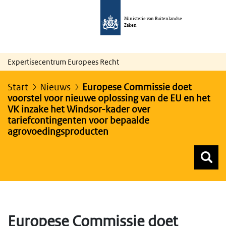
Ministerie van Buitenlandse
Zaken
Expertisecentrum Europees Recht
Start
Nieuws
Europese Commissie doet
voorstel voor nieuwe oplossing van de EU en het
VK inzake het Windsor-kader over
tariefcontingenten voor bepaalde
agrovoedingsproducten
Z
Z
Top menu zoeken
Europese Commissie doet