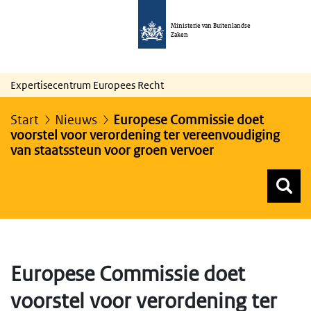
Ministerie van Buitenlandse
Zaken
Expertisecentrum Europees Recht
Start
Nieuws
Europese Commissie doet
voorstel voor verordening ter vereenvoudiging
van staatssteun voor groen vervoer
Z
Z
Top menu zoeken
Europese Commissie doet
voorstel voor verordening ter