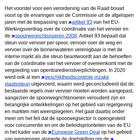
Het voorstel voor een verordening van de Raad bouwt
voort op de ervaringen van de Commissie uit de afgelopen
jaren met de toepassing van
artikel 93
van het EU-
Werkingsverdrag over de coördinatie van het vervoer en
de
spoorwegrichtsnoeren 2008
. Artikel 93 bepaalt dat
steun voor vervoer per spoor, vervoer over de weg en
vervoer over de binnenwateren verenigbaar is met de
interne markt als die steun beantwoordt aan de behoeften
van de coördinatie van het vervoer of overeenkomt met de
vergoeding van openbaredienstverplichtingen. In 2020
werd ook al een
geschiktheidscontrole inzake
staatssteun
uitgevoerd, waarin werd geconcludeerd dat de
bestaande regels over vervoer moeten worden aangepast,
aangezien de spoorwegrichtsnoeren verouderd zijn en
belangrijke ontwikkelingen op het gebied van regelgeving
en markten niet weerspiegelen. Het gaat daarbij onder
meer om het feit dat de spoorwegsector is opengesteld
voor concurrentie en om de beleidsprioriteiten van de EU
in het kader van de
Europese Green Deal
op het gebied
van wegvervoer alsmede de doelstelling om de