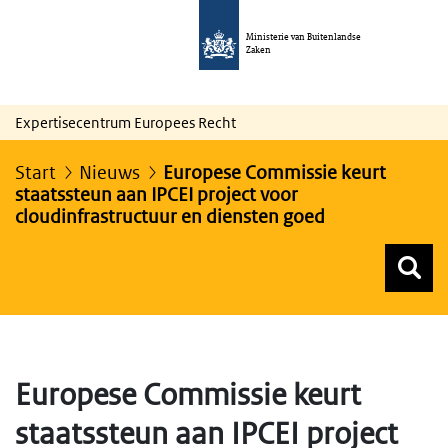
Ministerie van Buitenlandse
Zaken
Expertisecentrum Europees Recht
Start
Nieuws
Europese Commissie keurt
staatssteun aan IPCEI project voor
cloudinfrastructuur en diensten goed
Z
Z
Top menu zoeken
Europese Commissie keurt
staatssteun aan IPCEI project