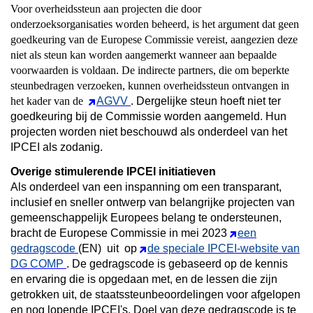
Voor overheidssteun aan projecten die door
onderzoeksorganisaties worden beheerd, is het argument dat geen
goedkeuring van de Europese Commissie vereist, aangezien deze
niet als steun kan worden aangemerkt wanneer aan bepaalde
voorwaarden is voldaan. De indirecte partners, die om beperkte
steunbedragen verzoeken, kunnen overheidssteun ontvangen in
het kader van de
AGVV
. Dergelijke steun hoeft niet ter
goedkeuring bij de Commissie worden aangemeld. Hun
projecten worden niet beschouwd als onderdeel van het
IPCEI als zodanig.
Overige stimulerende IPCEI initiatieven
Als onderdeel van een inspanning om een transparant,
inclusief en sneller ontwerp van belangrijke projecten van
gemeenschappelijk Europees belang te ondersteunen,
bracht de Europese Commissie in mei 2023
een
gedragscode
(EN)
uit
op
de speciale IPCEI-website van
DG COMP
. De gedragscode is gebaseerd op de kennis
en ervaring die is opgedaan met, en de lessen die zijn
getrokken uit, de staatssteunbeoordelingen voor afgelopen
en nog lopende IPCEI's. Doel van deze gedragscode is te