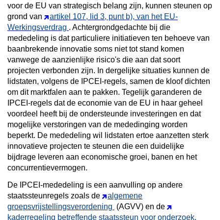
voor de EU van strategisch belang zijn, kunnen steunen op
grond van
artikel 107, lid 3, punt b), van het EU-
Werkingsverdrag
. Achtergrondgedachte bij die
mededeling is dat particuliere initiatieven ten behoeve van
baanbrekende innovatie soms niet tot stand komen
vanwege de aanzienlijke risico's die aan dat soort
projecten verbonden zijn. In dergelijke situaties kunnen de
lidstaten, volgens de IPCEI-regels, samen de kloof dichten
om dit marktfalen aan te pakken. Tegelijk garanderen de
IPCEI-regels dat de economie van de EU in haar geheel
voordeel heeft bij de ondersteunde investeringen en dat
mogelijke verstoringen van de mededinging worden
beperkt. De mededeling wil lidstaten ertoe aanzetten sterk
innovatieve projecten te steunen die een duidelijke
bijdrage leveren aan economische groei, banen en het
concurrentievermogen.
De IPCEI-mededeling is een aanvulling op andere
staatssteunregels zoals de
algemene
groepsvrijstellingsverordening
(AGVV) en de
kaderregeling betreffende staatssteun voor onderzoek,